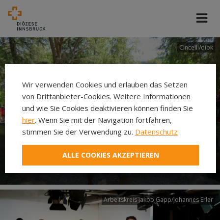
Cincelli/dibk
Wir verwenden Cookies und erlauben das Setzen
von Drittanbieter-Cookies. Weitere Informationen
und wie Sie Cookies deaktivieren können finden Sie
hier
. Wenn Sie mit der Navigation fortfahren,
stimmen Sie der Verwendung zu.
Datenschutz
Neuer Pilgerweg Via
ALLE COOKIES AKZEPTIEREN
Laudato si’
Arbeitskreis Jakob Gapp/Johannes Erler