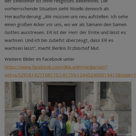
der Einwohner ist ohne religiöses Bekenntnis. Die
vorherrschende Situation sieht Woelki dennoch als
Herausforderung: „Wir müssen uns neu aufstellen. Ich sehe
einen großen Acker vor uns, wo wir als Sämann den Samen
Gottes ausstreuen. ER ist der Herr der Ernte und lässt es
wachsen. Und ich bin zutiefst überzeugt, dass ER es
wachsen lässt“, macht Berlins Erzbischof Mut.
Weitere Bilder im Facebook unter
https://www.facebook.com/dibk.at#!/media/set/?
set=a.529181427108175.141734.124452400914415&type=