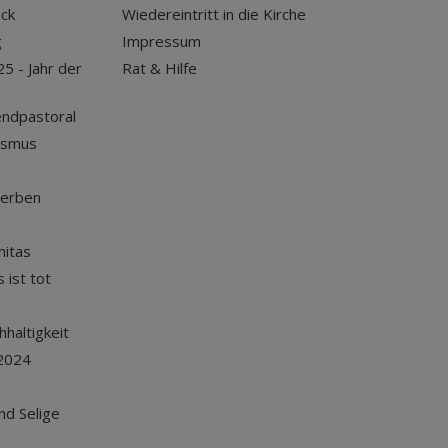
uck
Wiedereintritt in die Kirche
g
Impressum
25 - Jahr der
Rat & Hilfe
endpastoral
ismus
terben
nitas
 ist tot
haltigkeit
2024
und Selige