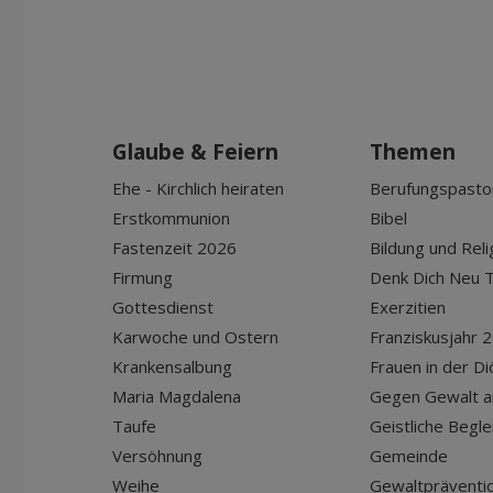
Glaube & Feiern
Themen
Ehe - Kirchlich heiraten
Berufungspasto
Erstkommunion
Bibel
Fastenzeit 2026
Bildung und Reli
Firmung
Denk Dich Neu T
Gottesdienst
Exerzitien
Karwoche und Ostern
Franziskusjahr 
Krankensalbung
Frauen in der D
Maria Magdalena
Gegen Gewalt a
Taufe
Geistliche Begle
Versöhnung
Gemeinde
Weihe
Gewaltpräventio