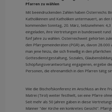
Pfarren zu wählen
Mit beeindruckenden Zahlen haben Österreichs Bis
Katholikinnen und Katholiken untermauert, an de
kommenden Sonntag, 20. März, teilzunehmen: 4,3 M
eingeladen, ihre Vertretungen in bundesweit rund 
fünf Jahre zu wählen. Österreichweit gehörten zu
den Pfarrgemeinderäten (PGR) an, davon 28.000 al
man jene hinzu, die sich freiwillig in den pfarrlich
Gottesdienstgestaltung, Soziales, Glaubensbildung
Schöpfungsverantwortung engagieren, ergebe die
Personen, die ehrenamtlich in den Pfarren tätig si
Wie die Bischofskonferenz im Anschluss an ihre Fr
Matrei (Tirol) weiter festhielt, sei eine Pfarre oh
Seit mehr als 50 Jahren gäben in diese Vertretun
Männer "der Kirche ein konkretes Gesicht". Pfar