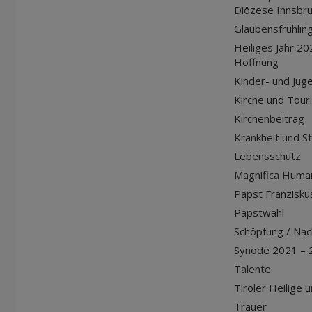
Diözese Innsbr
Glaubensfrühlin
Heiliges Jahr 20
Hoffnung
Kinder- und Jug
Kirche und Tour
Kirchenbeitrag
Krankheit und S
Lebensschutz
Magnifica Huma
Papst Franziskus
Papstwahl
Schöpfung / Nach
Synode 2021 – 
Talente
Tiroler Heilige 
Trauer