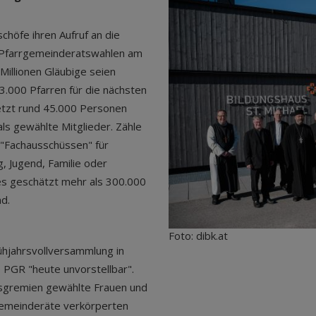
chöfe ihren Aufruf an die
n Pfarrgemeinderatswahlen am
illionen Gläubige seien
3.000 Pfarren für die nächsten
letzt rund 45.000 Personen
s gewählte Mitglieder. Zähle
en "Fachausschüssen" für
, Jugend, Familie oder
s geschätzt mehr als 300.000
nd.
Foto: dibk.at
ühjahrsvollversammlung in
ne PGR "heute unvorstellbar".
gsgremien gewählte Frauen und
rgemeinderäte verkörperten