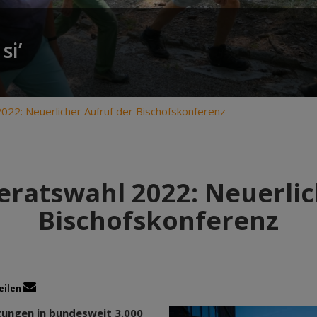
si’
22: Neuerlicher Aufruf der Bischofskonferenz
ratswahl 2022: Neuerlic
Bischofskonferenz
eilen
etungen in bundesweit 3.000