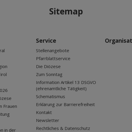
Sitemap
Service
Organisa
ral
Stellenangebote
Pfarrblattservice
gion
Die Diözese
irol
Zum Sonntag
Information Artikel 13 DSGVO
(ehrenamtliche Tätigkeit)
2026
Schematismus
iözese
Erklärung zur Barrierefreiheit
n Frauen
Kontakt
itung
Newsletter
Rechtliches & Datenschutz
n in der