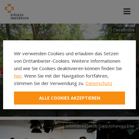
Cincelli/dibk
Wir verwenden Cookies und erlauben das Setzen
von Drittanbieter-Cookies. Weitere Informationen
und wie Sie Cookies deaktivieren können finden Sie
hier
. Wenn Sie mit der Navigation fortfahren,
stimmen Sie der Verwendung zu.
Datenschutz
Neuer Pilgerweg Via
ALLE COOKIES AKZEPTIEREN
Laudato si’
Arbeitskreis Jakob Gapp/Johannes Erler