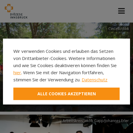
Cincelli/dibk
Wir verwenden Cookies und erlauben das Setzen
von Drittanbieter-Cookies. Weitere Informationen
und wie Sie Cookies deaktivieren können finden Sie
hier
. Wenn Sie mit der Navigation fortfahren,
stimmen Sie der Verwendung zu.
Datenschutz
Neuer Pilgerweg Via
ALLE COOKIES AKZEPTIEREN
Laudato si’
Arbeitskreis Jakob Gapp/Johannes Erler