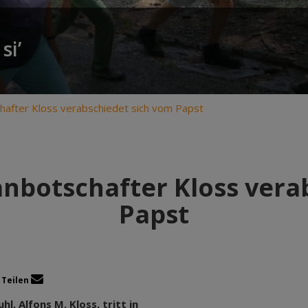
si’
hafter Kloss verabschiedet sich vom Papst
anbotschafter Kloss vera
Papst
Teilen
l, Alfons M. Kloss, tritt in