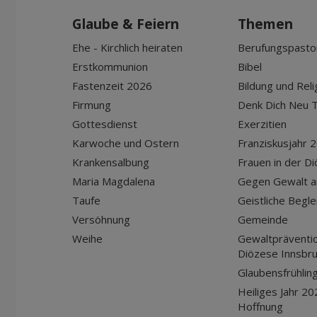
Glaube & Feiern
Themen
Ehe - Kirchlich heiraten
Berufungspasto
Erstkommunion
Bibel
Fastenzeit 2026
Bildung und Reli
Firmung
Denk Dich Neu T
Gottesdienst
Exerzitien
Karwoche und Ostern
Franziskusjahr 
Krankensalbung
Frauen in der D
Maria Magdalena
Gegen Gewalt a
Taufe
Geistliche Begle
Versöhnung
Gemeinde
Weihe
Gewaltpräventio
Diözese Innsbr
Glaubensfrühlin
Heiliges Jahr 20
Hoffnung