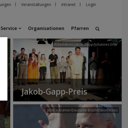
ungen
Veranstaltungen
Intranet
Login
Service
Organisationen
Pfarren
/dibk
Arbeitskreis Jakob Gapp/Johannes Erler
suchen
taltungen
Personen
Pfarren
Einrichtungen
Jakob-Gapp-Preis
Jessica Krämer/Deutsche Bischofskonferenz