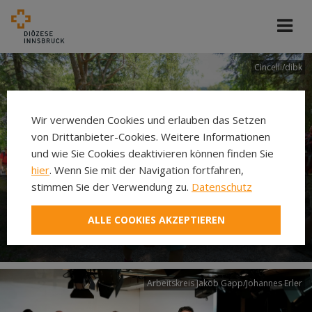
Cincelli/dibk
Wir verwenden Cookies und erlauben das Setzen
von Drittanbieter-Cookies. Weitere Informationen
und wie Sie Cookies deaktivieren können finden Sie
hier
. Wenn Sie mit der Navigation fortfahren,
stimmen Sie der Verwendung zu.
Datenschutz
Neuer Pilgerweg Via
ALLE COOKIES AKZEPTIEREN
Laudato si’
Arbeitskreis Jakob Gapp/Johannes Erler