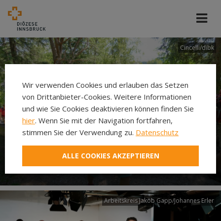
Cincelli/dibk
Wir verwenden Cookies und erlauben das Setzen
von Drittanbieter-Cookies. Weitere Informationen
und wie Sie Cookies deaktivieren können finden Sie
hier
. Wenn Sie mit der Navigation fortfahren,
stimmen Sie der Verwendung zu.
Datenschutz
Neuer Pilgerweg Via
ALLE COOKIES AKZEPTIEREN
Laudato si’
Arbeitskreis Jakob Gapp/Johannes Erler