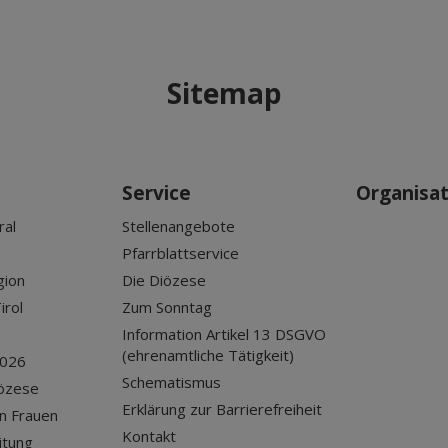
Sitemap
Service
Organisa
ral
Stellenangebote
Pfarrblattservice
gion
Die Diözese
irol
Zum Sonntag
Information Artikel 13 DSGVO
(ehrenamtliche Tätigkeit)
2026
Schematismus
iözese
Erklärung zur Barrierefreiheit
n Frauen
Kontakt
itung