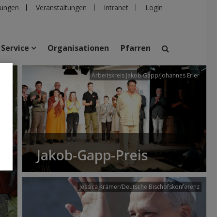
ungen
Veranstaltungen
Intranet
Login
Service
Organisationen
Pfarren
/dibk
Arbeitskreis Jakob Gapp/Johannes Erler
suchen
taltungen
Personen
Pfarren
Einrichtungen
Jakob-Gapp-Preis
Jessica Krämer/Deutsche Bischofskonferenz