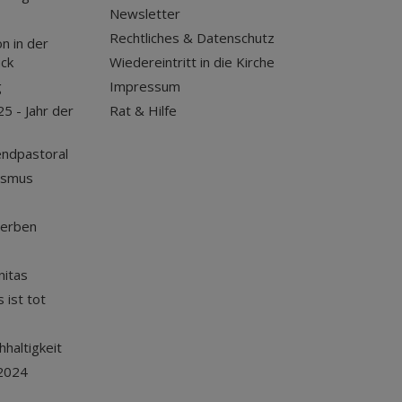
Newsletter
Rechtliches & Datenschutz
n in der
uck
Wiedereintritt in die Kirche
g
Impressum
25 - Jahr der
Rat & Hilfe
endpastoral
ismus
terben
nitas
 ist tot
haltigkeit
2024