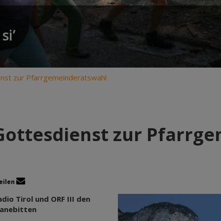
si’
nst zur Pfarrgemeinderatswahl
Gottesdienst zur Pfarrg
eilen
io Tirol und ORF III den
ranebitten