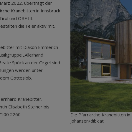
März 2022, überträgt der
rche Kranebitten in Innsbruck
irol und ORF III.
alten die Feier aktiv mit.
ebitter mit Diakon Emmerich
usikgruppe „Allerhand
Beate Spöck an der Orgel sind
Gesungen werden unter
 dem Gotteslob.
ernhard Kranebitter,
tin Elisabeth Steiner bis
0/100 2260.
Die Pfarrkirche Kranebitten in
Johansen/dibk.at