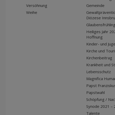
Versöhnung
Gemeinde
Weihe
Gewaltpräventio
Diözese Innsbr
Glaubensfrühlin
Heiliges Jahr 20
Hoffnung
Kinder- und Jug
Kirche und Tour
Kirchenbeitrag
Krankheit und S
Lebensschutz
Magnifica Huma
Papst Franziskus
Papstwahl
Schöpfung / Nach
Synode 2021 – 
Talente