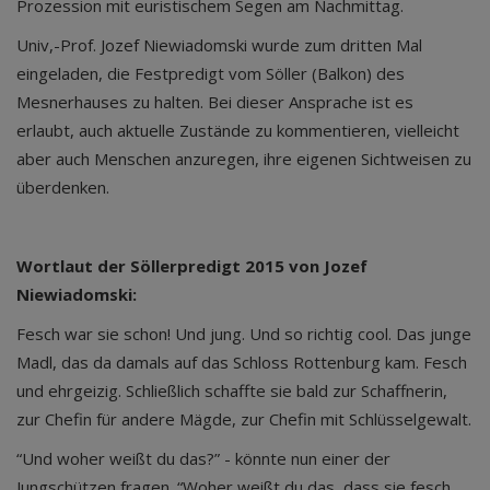
Prozession mit euristischem Segen am Nachmittag.
Univ,-Prof. Jozef Niewiadomski wurde zum dritten Mal
eingeladen, die Festpredigt vom Söller (Balkon) des
Mesnerhauses zu halten. Bei dieser Ansprache ist es
erlaubt, auch aktuelle Zustände zu kommentieren, vielleicht
aber auch Menschen anzuregen, ihre eigenen Sichtweisen zu
überdenken.
Wortlaut der Söllerpredigt 2015 von Jozef
Niewiadomski:
Fesch war sie schon! Und jung. Und so richtig cool. Das junge
Madl, das da damals auf das Schloss Rottenburg kam. Fesch
und ehrgeizig. Schließlich schaffte sie bald zur Schaffnerin,
zur Chefin für andere Mägde, zur Chefin mit Schlüsselgewalt.
“Und woher weißt du das?” - könnte nun einer der
Jungschützen fragen. “Woher weißt du das, dass sie fesch