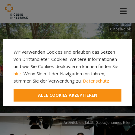
Cincelli/dibk
Wir verwenden Cookies und erlauben das Setzen
von Drittanbieter-Cookies. Weitere Informationen
und wie Sie Cookies deaktivieren können finden Sie
hier
. Wenn Sie mit der Navigation fortfahren,
stimmen Sie der Verwendung zu.
Datenschutz
Neuer Pilgerweg Via
ALLE COOKIES AKZEPTIEREN
Laudato si’
Arbeitskreis Jakob Gapp/Johannes Erler