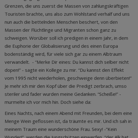
Grenzen, die uns zuerst die Massen von zahlungskräftigen
Touristen brachte, uns also zum Wohlstand verhalf und uns
nun auch die bettelnden Menschen beschert, von den
Massen der Flüchtlinge und Migranten schon ganz zu
schweigen. Worüber soll ich predigen in einem Jahr, in dem
die Euphorie der Globalisierung und des einen Europa
bodenständig wird, für viele sich gar zu einem Albtraum
verwandelt. - “Merke Dir eines: Du kannst dich selber nicht
dopen!” - sagte ein Kollege zu mir. “Du kannst den Effekt
vom 1995 nicht wiederholen, geschweige denn überbieten!”
Je mehr ich mir den Kopf über die Predigt zerbrach, umso
steriler und fader wurden meine Gedanken. “Scheiße!” -
murmelte ich vor mich hin. Doch siehe da:
Eines Nachts, nach einem Abend mit Freunden, bei dem eine
Menge Wein geflossen ist, da träumte es mir. Und ich sah in
meinem Traum eine wunderschöne Frau. Sexy! -“Kein
Wunder!”, werden die Jungschützen einwerfen, “der Alk hat