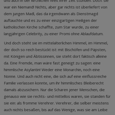
und auch in der kirchlichen Welt ihrer Zeit stünden. Doch: sie
war ein Niemand! Nichts, aber gar nichts ist überliefert von
dem jungen Madl, das da irgendwann als Dienstmagd
auftauchte und es zu einer einzigartigen Heiligen der
katholischen Kirche schaffte, zum Star wurde, zu einer
langjährigen Celebrity, zu einer Promi ohne Ablaufdatum.
Und doch steht sie im mittelalterlichen Himmel, im Himmel,
der doch so reich bestückt ist: mit Bischöfen und Päpsten,
mit Königen und Äbtissinnen, sie steht dort faktisch alleine
da. Eine Fremde, man wäre fast geneigt zu sagen: eine
himmlische Asylantin! Weder eine Monarchin, noch eine
Nonne. Und auch nicht eine, die sich auf eine einflussreiche
Familie verlassen konnte, um ihr himmlisches Bleiberecht
damals abzusichern. Nur die Scharen jener Menschen, die
genauso wie sie rechts- und mittellos waren, sie standen für
sie ein: als fromme Verehrer. Verehrer, die selber meistens
auch nichts besaßen, bis auf das Wenige, was sie am Leibe