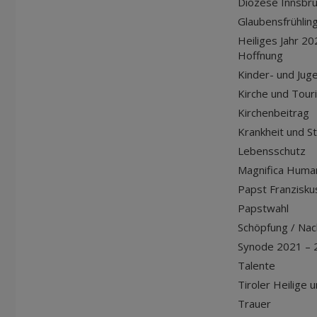
Diözese Innsbr
Glaubensfrühlin
Heiliges Jahr 20
Hoffnung
Kinder- und Jug
Kirche und Tour
Kirchenbeitrag
Krankheit und S
Lebensschutz
Magnifica Huma
Papst Franziskus
Papstwahl
Schöpfung / Nach
Synode 2021 – 
Talente
Tiroler Heilige 
Trauer