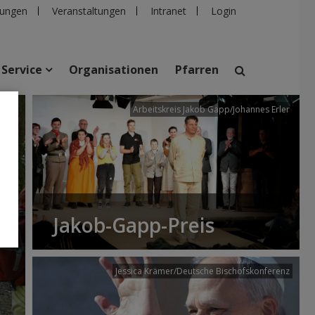
ungen
Veranstaltungen
Intranet
Login
Service
Organisationen
Pfarren
/dibk
Arbeitskreis Jakob Gapp/Johannes Erler
suchen
taltungen
Personen
Pfarren
Einrichtungen
Jakob-Gapp-Preis
Jessica Krämer/Deutsche Bischofskonferenz