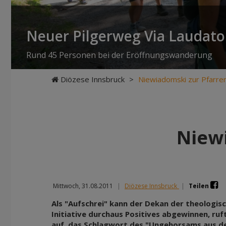
Neuer Pilgerweg Via Laudato 
Rund 45 Personen bei der Eröffnungswanderung
Diözese Innsbruck
>
Niewiadomski zur Pfarrer-
Niewi
Mittwoch, 31.08.2011
|
Diözese Innsbruck
|
Teilen
Als "Aufschrei" kann der Dekan der theologisc
Initiative durchaus Positives abgewinnen, ruft
auf, das Schlagwort des "Ungehorsams aus d