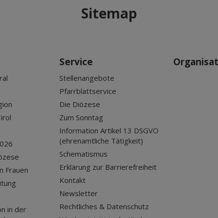
Sitemap
Service
Organisa
ral
Stellenangebote
Pfarrblattservice
gion
Die Diözese
irol
Zum Sonntag
Information Artikel 13 DSGVO
(ehrenamtliche Tätigkeit)
2026
Schematismus
iözese
Erklärung zur Barrierefreiheit
n Frauen
Kontakt
itung
Newsletter
Rechtliches & Datenschutz
n in der