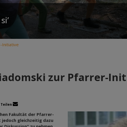
si’
Initiative
adomski zur Pfarrer-Init
Teilen
hen Fakultät der Pfarrer-
 jedoch gleichzeitig dazu
er Diskussion" zu nehmen