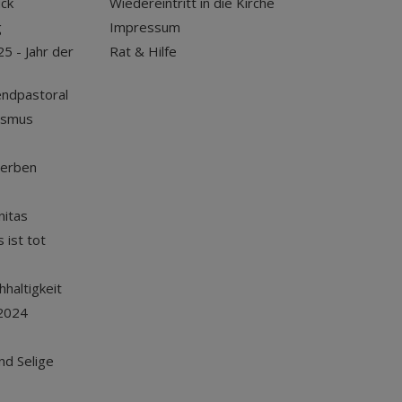
uck
Wiedereintritt in die Kirche
g
Impressum
25 - Jahr der
Rat & Hilfe
endpastoral
ismus
terben
nitas
 ist tot
haltigkeit
2024
und Selige