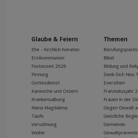
Glaube & Feiern
Themen
Ehe - Kirchlich heiraten
Berufungspasto
Erstkommunion
Bibel
Fastenzeit 2026
Bildung und Reli
Firmung
Denk Dich Neu T
Gottesdienst
Exerzitien
Karwoche und Ostern
Franziskusjahr 
Krankensalbung
Frauen in der D
Maria Magdalena
Gegen Gewalt a
Taufe
Geistliche Begle
Versöhnung
Gemeinde
Weihe
Gewaltpräventio