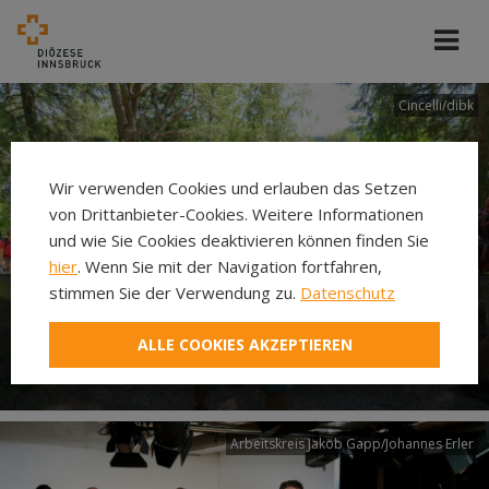
Cincelli/dibk
Wir verwenden Cookies und erlauben das Setzen
von Drittanbieter-Cookies. Weitere Informationen
und wie Sie Cookies deaktivieren können finden Sie
hier
. Wenn Sie mit der Navigation fortfahren,
stimmen Sie der Verwendung zu.
Datenschutz
Neuer Pilgerweg Via
ALLE COOKIES AKZEPTIEREN
Laudato si’
Arbeitskreis Jakob Gapp/Johannes Erler