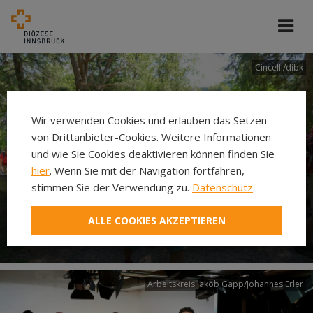
Cincelli/dibk
Wir verwenden Cookies und erlauben das Setzen
von Drittanbieter-Cookies. Weitere Informationen
und wie Sie Cookies deaktivieren können finden Sie
hier
. Wenn Sie mit der Navigation fortfahren,
stimmen Sie der Verwendung zu.
Datenschutz
Neuer Pilgerweg Via
ALLE COOKIES AKZEPTIEREN
Laudato si’
Arbeitskreis Jakob Gapp/Johannes Erler