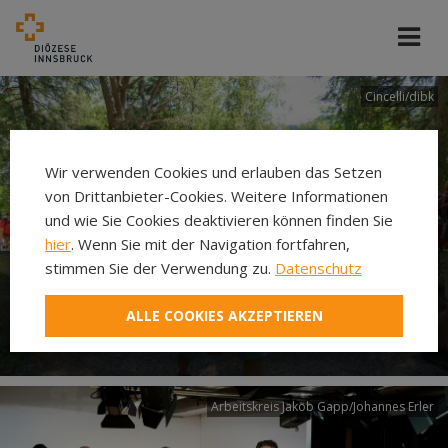
Cincelli/dibk
Wir verwenden Cookies und erlauben das Setzen
von Drittanbieter-Cookies. Weitere Informationen
und wie Sie Cookies deaktivieren können finden Sie
hier
. Wenn Sie mit der Navigation fortfahren,
stimmen Sie der Verwendung zu.
Datenschutz
Neuer Pilgerweg Via
ALLE COOKIES AKZEPTIEREN
Laudato si’
Arbeitskreis Jakob Gapp/Johannes Erler