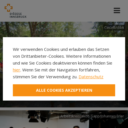
Cincelli/dibk
Wir verwenden Cookies und erlauben das Setzen
von Drittanbieter-Cookies. Weitere Informationen
und wie Sie Cookies deaktivieren können finden Sie
hier
. Wenn Sie mit der Navigation fortfahren,
stimmen Sie der Verwendung zu.
Datenschutz
Neuer Pilgerweg Via
ALLE COOKIES AKZEPTIEREN
Laudato si’
Arbeitskreis Jakob Gapp/Johannes Erler