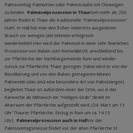
Palmsonntag Palmlatten oder Palmsträuße mit Ölzweigen
zu binden.
Palmeselprozession in Thaur
Seit mehr als 200
Jahren findet in Thaur die traditionelle "Palmeselprozession"
statt. In Hall hat man den früher vielerorts ausgeübten
Brauch vor wenigen Jahrzehnten erfolgreich
wiederbelebt.Hier wird der Palmesel in einer sehr feierlichen
Prozession von Buben zum Romedikirchl, anschließend bis
zur Pfarrkirche der Nachbargemeinde Rum und wieder
zurück zur Pfarrkirche Thaur gezogen. Dabei wird er von der
Bevölkerung und von den Buben getragenen kleinen
Palmeseln (das sind eine besondere Art von Palmstangen)
begleitet.Thaur ist außerdem einer der Orte, wo in der
Karwoche ab Mittwoch ein "Heiliges Grab" direkt im
Altarraum der Pfarrkirche aufgestellt wird. (24. März um 13
Uhr Thaurer Pfarrkirche, Einzug in Rum um ca. 14.15
Uhr).
Palmeselprozession auch in Hall
Vor der
Palmsonntagsmesse findet vor der alten Pfarrkirche St.