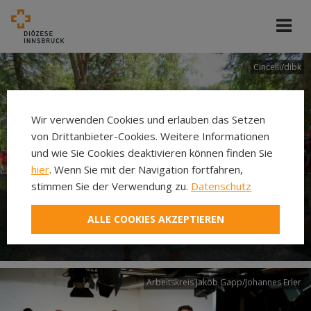
Cincelli/dibk
Wir verwenden Cookies und erlauben das Setzen
von Drittanbieter-Cookies. Weitere Informationen
und wie Sie Cookies deaktivieren können finden Sie
hier
. Wenn Sie mit der Navigation fortfahren,
stimmen Sie der Verwendung zu.
Datenschutz
Neuer Pilgerweg Via
ALLE COOKIES AKZEPTIEREN
Laudato si’
Arbeitskreis Jakob Gapp/Johannes Erler