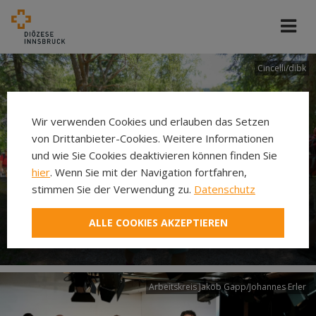
Cincelli/dibk
Wir verwenden Cookies und erlauben das Setzen
von Drittanbieter-Cookies. Weitere Informationen
und wie Sie Cookies deaktivieren können finden Sie
hier
. Wenn Sie mit der Navigation fortfahren,
stimmen Sie der Verwendung zu.
Datenschutz
Neuer Pilgerweg Via
ALLE COOKIES AKZEPTIEREN
Laudato si’
Arbeitskreis Jakob Gapp/Johannes Erler