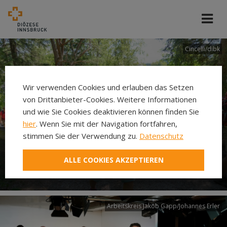
Cincelli/dibk
Wir verwenden Cookies und erlauben das Setzen
von Drittanbieter-Cookies. Weitere Informationen
und wie Sie Cookies deaktivieren können finden Sie
hier
. Wenn Sie mit der Navigation fortfahren,
stimmen Sie der Verwendung zu.
Datenschutz
Neuer Pilgerweg Via
ALLE COOKIES AKZEPTIEREN
Laudato si’
Arbeitskreis Jakob Gapp/Johannes Erler