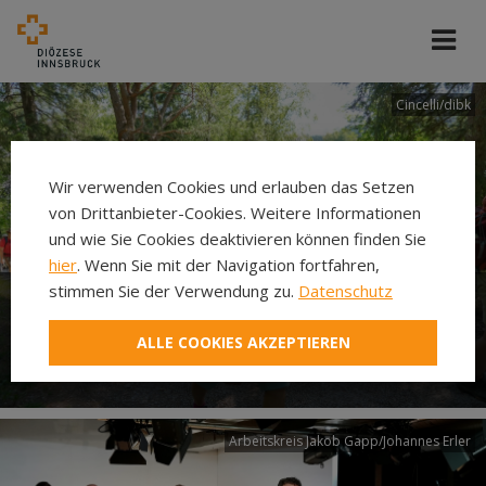
Cincelli/dibk
Wir verwenden Cookies und erlauben das Setzen
von Drittanbieter-Cookies. Weitere Informationen
und wie Sie Cookies deaktivieren können finden Sie
hier
. Wenn Sie mit der Navigation fortfahren,
stimmen Sie der Verwendung zu.
Datenschutz
Neuer Pilgerweg Via
ALLE COOKIES AKZEPTIEREN
Laudato si’
Arbeitskreis Jakob Gapp/Johannes Erler