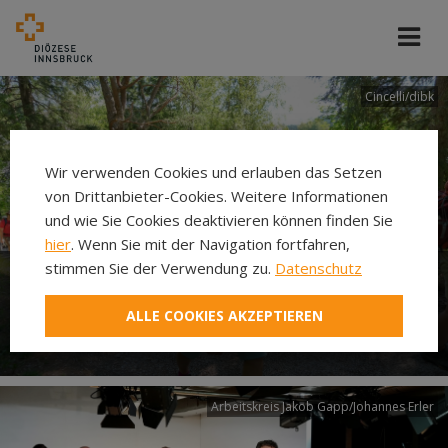
Cincelli/dibk
Wir verwenden Cookies und erlauben das Setzen
von Drittanbieter-Cookies. Weitere Informationen
und wie Sie Cookies deaktivieren können finden Sie
hier
. Wenn Sie mit der Navigation fortfahren,
stimmen Sie der Verwendung zu.
Datenschutz
Neuer Pilgerweg Via
ALLE COOKIES AKZEPTIEREN
Laudato si’
Arbeitskreis Jakob Gapp/Johannes Erler