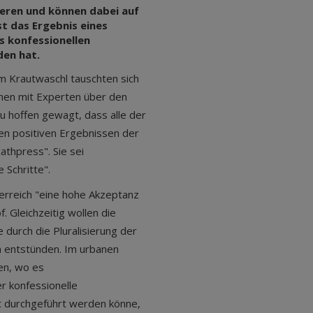
ieren und können dabei auf
t das Ergebnis eines
s konfessionellen
den hat.
elm Krautwaschl tauschten sich
onen mit Experten über den
zu hoffen gewagt, dass alle der
en positiven Ergebnissen der
athpress". Sie sei
 Schritte".
terreich "eine hohe Akzeptanz
. Gleichzeitig wollen die
 durch die Pluralisierung der
n entstünden. Im urbanen
en, wo es
r konfessionelle
pt durchgeführt werden könne,