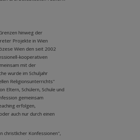
e Grenzen hinweg der
kreter Projekte in Wien
diözese Wien den seit 2002
essionell-kooperativen
emeinsam mit der
che wurde im Schuljahr
llen Religionsunterrichts"
n Eltern, Schülern, Schule und
onfession gemeinsam
eaching erfolgen,
oder auch nur durch einen
n christlicher Konfessionen",