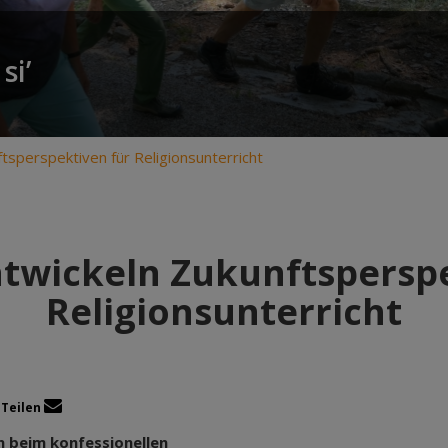
si’
tsperspektiven für Religionsunterricht
ntwickeln Zukunftsperspe
Religionsunterricht
Teilen
n beim konfessionellen