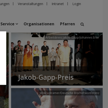
ungen
Veranstaltungen
Intranet
Login
Service
Organisationen
Pfarren
/dibk
Arbeitskreis Jakob Gapp/Johannes Erler
suchen
taltungen
Personen
Pfarren
Einrichtungen
Jakob-Gapp-Preis
Jessica Krämer/Deutsche Bischofskonferenz