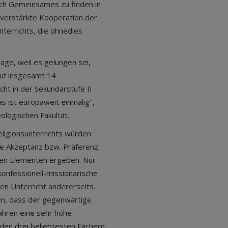
urch Gemeinsames zu finden in
e verstärkte Kooperation der
terrichts, die ohnedies
age, weil es gelungen sei,
auf insgesamt 14
ht in der Sekundarstufe II
s ist europaweit einmalig",
ologischen Fakultät.
eligionsunterrichts würden
he Akzeptanz bzw. Präferenz
iven Elementen ergeben. Nur
konfessionell-missionarische
hen Unterricht andererseits.
gen, dass der gegenwärtige
ahren eine sehr hohe
den drei beliebtesten Fächern.