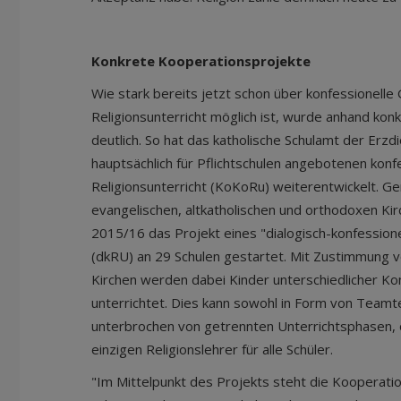
Konkrete Kooperationsprojekte
Wie stark bereits jetzt schon über konfessionell
Religionsunterricht möglich ist, wurde anhand kon
deutlich. So hat das katholische Schulamt der Erz
hauptsächlich für Pflichtschulen angebotenen konf
Religionsunterricht (KoKoRu) weiterentwickelt. G
evangelischen, altkatholischen und orthodoxen Kir
2015/16 das Projekt eines "dialogisch-konfessione
(dkRU) an 29 Schulen gestartet. Mit Zustimmung vo
Kirchen werden dabei Kinder unterschiedlicher K
unterrichtet. Dies kann sowohl in Form von Teamt
unterbrochen von getrennten Unterrichtsphasen, 
einzigen Religionslehrer für alle Schüler.
"Im Mittelpunkt des Projekts steht die Kooperatio