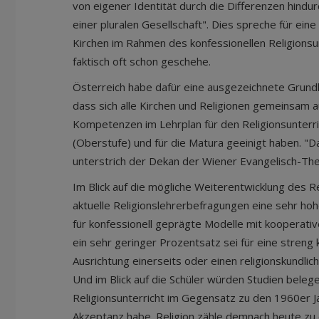
von eigener Identität durch die Differenzen hind
einer pluralen Gesellschaft". Dies spreche für ein
Kirchen im Rahmen des konfessionellen Religionsun
faktisch oft schon geschehe.
Österreich habe dafür eine ausgezeichnete Grundl
dass sich alle Kirchen und Religionen gemeinsam 
Kompetenzen im Lehrplan für den Religionsunterric
(Oberstufe) und für die Matura geeinigt haben. "Da
unterstrich der Dekan der Wiener Evangelisch-The
Im Blick auf die mögliche Weiterentwicklung des R
aktuelle Religionslehrerbefragungen eine sehr ho
für konfessionell geprägte Modelle mit kooperat
ein sehr geringer Prozentsatz sei für eine streng 
Ausrichtung einerseits oder einen religionskundlic
Und im Blick auf die Schüler würden Studien bele
Religionsunterricht im Gegensatz zu den 1960er J
Akzeptanz habe. Religion zähle demnach heute zu 