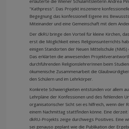
erläuterte die Wiener Schulamtsleiterin Andrea Pi
"Kathpress". Das Projekt inszeniere konfessionelle
Begegnung das konfessionell Eigene ins Bewusstse
Miteinander und eine Gemeinschaft mit dem Ander
Der dkRU bringe den Vorteil für kleine Kirchen, d
erst die Möglichkeit eines Religionsunterrichts h
einigen Standorten der Neuen Mittelschule (NMS) 
Das erklärten die anwesenden Projektverantwortl
durchführenden ReligionslehrerInnen beim Studien
ökumenische Zusammenarbeit die Glaubwürdigkeit 
den Schülern und im Lehrkörper.
Konkrete Schwierigkeiten entstünden vor allem au
Lehrpläne der Konfessionen und des fehlenden Unt
organisatorischer Sicht sei es hilfreich, wenn der 
einem Nachmittag stattfinden könne. Eine derzeit
dkRU-Projekts zeige durchwegs Positives. Eine wi
sei genauso geplant wie die Publikation der Ergebn