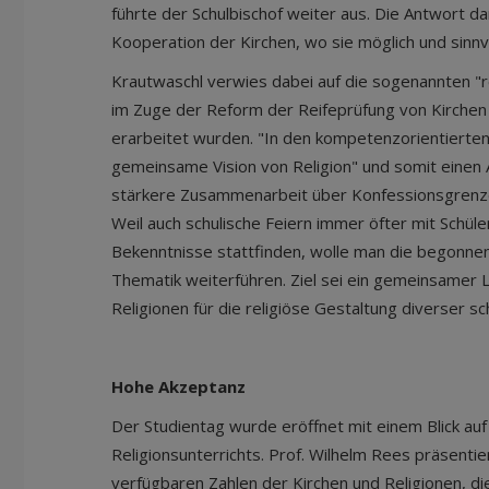
führte der Schulbischof weiter aus. Die Antwort da
Kooperation der Kirchen, wo sie möglich und sinnvo
Krautwaschl verwies dabei auf die sogenannten "
im Zuge der Reform der Reifeprüfung von Kirche
erarbeitet wurden. "In den kompetenzorientierten
gemeinsame Vision von Religion" und somit einen 
stärkere Zusammenarbeit über Konfessionsgrenze
Weil auch schulische Feiern immer öfter mit Schüle
Bekenntnisse stattfinden, wolle man die begonn
Thematik weiterführen. Ziel sei ein gemeinsamer 
Religionen für die religiöse Gestaltung diverser sc
Hohe Akzeptanz
Der Studientag wurde eröffnet mit einem Blick auf 
Religionsunterrichts. Prof. Wilhelm Rees präsentie
verfügbaren Zahlen der Kirchen und Religionen, di