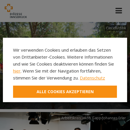
Cincelli/dibk
Wir verwenden Cookies und erlauben das Setzen
von Drittanbieter-Cookies. Weitere Informationen
und wie Sie Cookies deaktivieren können finden Sie
hier
. Wenn Sie mit der Navigation fortfahren,
stimmen Sie der Verwendung zu.
Datenschutz
Neuer Pilgerweg Via
ALLE COOKIES AKZEPTIEREN
Laudato si’
Arbeitskreis Jakob Gapp/Johannes Erler