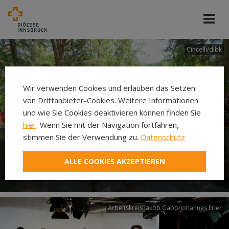
Cincelli/dibk
Wir verwenden Cookies und erlauben das Setzen
von Drittanbieter-Cookies. Weitere Informationen
und wie Sie Cookies deaktivieren können finden Sie
hier
. Wenn Sie mit der Navigation fortfahren,
stimmen Sie der Verwendung zu.
Datenschutz
Neuer Pilgerweg Via
ALLE COOKIES AKZEPTIEREN
Laudato si’
Arbeitskreis Jakob Gapp/Johannes Erler