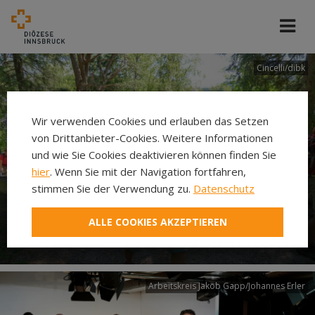
Cincelli/dibk
Wir verwenden Cookies und erlauben das Setzen
von Drittanbieter-Cookies. Weitere Informationen
und wie Sie Cookies deaktivieren können finden Sie
hier
. Wenn Sie mit der Navigation fortfahren,
stimmen Sie der Verwendung zu.
Datenschutz
Neuer Pilgerweg Via
ALLE COOKIES AKZEPTIEREN
Laudato si’
Arbeitskreis Jakob Gapp/Johannes Erler