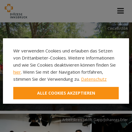
Cincelli/dibk
Wir verwenden Cookies und erlauben das Setzen
von Drittanbieter-Cookies. Weitere Informationen
und wie Sie Cookies deaktivieren können finden Sie
hier
. Wenn Sie mit der Navigation fortfahren,
stimmen Sie der Verwendung zu.
Datenschutz
Neuer Pilgerweg Via
ALLE COOKIES AKZEPTIEREN
Laudato si’
Arbeitskreis Jakob Gapp/Johannes Erler