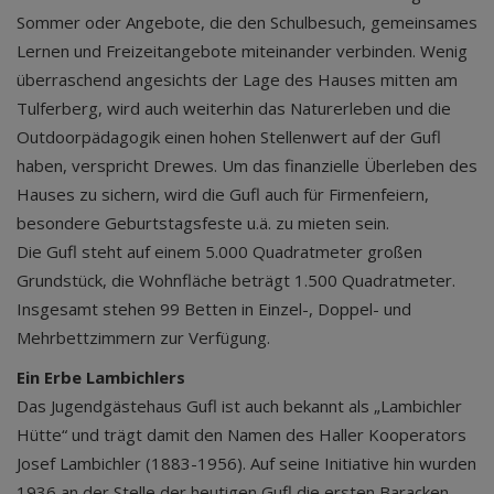
Sommer oder Angebote, die den Schulbesuch, gemeinsames
Lernen und Freizeitangebote miteinander verbinden. Wenig
überraschend angesichts der Lage des Hauses mitten am
Tulferberg, wird auch weiterhin das Naturerleben und die
Outdoorpädagogik einen hohen Stellenwert auf der Gufl
haben, verspricht Drewes. Um das finanzielle Überleben des
Hauses zu sichern, wird die Gufl auch für Firmenfeiern,
besondere Geburtstagsfeste u.ä. zu mieten sein.
Die Gufl steht auf einem 5.000 Quadratmeter großen
Grundstück, die Wohnfläche beträgt 1.500 Quadratmeter.
Insgesamt stehen 99 Betten in Einzel-, Doppel- und
Mehrbettzimmern zur Verfügung.
Ein Erbe Lambichlers
Das Jugendgästehaus Gufl ist auch bekannt als „Lambichler
Hütte“ und trägt damit den Namen des Haller Kooperators
Josef Lambichler (1883-1956). Auf seine Initiative hin wurden
1936 an der Stelle der heutigen Gufl die ersten Baracken