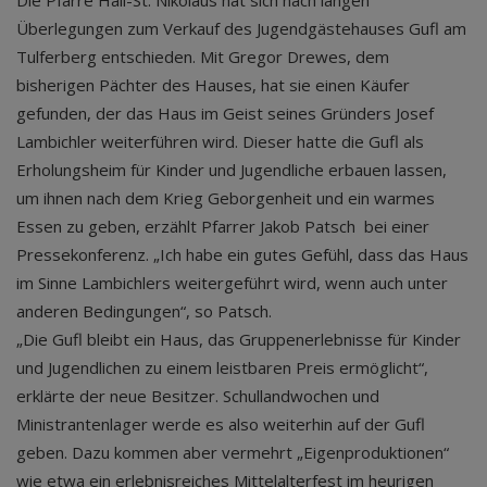
Die Pfarre Hall-St. Nikolaus hat sich nach langen
Überlegungen zum Verkauf des Jugendgästehauses Gufl am
Tulferberg entschieden. Mit Gregor Drewes, dem
bisherigen Pächter des Hauses, hat sie einen Käufer
gefunden, der das Haus im Geist seines Gründers Josef
Lambichler weiterführen wird. Dieser hatte die Gufl als
Erholungsheim für Kinder und Jugendliche erbauen lassen,
um ihnen nach dem Krieg Geborgenheit und ein warmes
Essen zu geben, erzählt Pfarrer Jakob Patsch bei einer
Pressekonferenz. „Ich habe ein gutes Gefühl, dass das Haus
im Sinne Lambichlers weitergeführt wird, wenn auch unter
anderen Bedingungen“, so Patsch.
„Die Gufl bleibt ein Haus, das Gruppenerlebnisse für Kinder
und Jugendlichen zu einem leistbaren Preis ermöglicht“,
erklärte der neue Besitzer. Schullandwochen und
Ministrantenlager werde es also weiterhin auf der Gufl
geben. Dazu kommen aber vermehrt „Eigenproduktionen“
wie etwa ein erlebnisreiches Mittelalterfest im heurigen