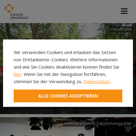
Cincelli/dibk
Wir verwenden Cookies und erlauben das Setzen
von Drittanbieter-Cookies. Weitere Informationen
und wie Sie Cookies deaktivieren können finden Sie
hier
. Wenn Sie mit der Navigation fortfahren,
stimmen Sie der Verwendung zu.
Datenschutz
Neuer Pilgerweg Via
ALLE COOKIES AKZEPTIEREN
Laudato si’
Arbeitskreis Jakob Gapp/Johannes Erler