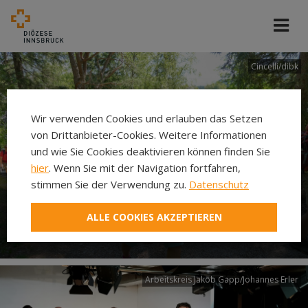
Cincelli/dibk
Wir verwenden Cookies und erlauben das Setzen
von Drittanbieter-Cookies. Weitere Informationen
und wie Sie Cookies deaktivieren können finden Sie
hier
. Wenn Sie mit der Navigation fortfahren,
stimmen Sie der Verwendung zu.
Datenschutz
Neuer Pilgerweg Via
ALLE COOKIES AKZEPTIEREN
Laudato si’
Arbeitskreis Jakob Gapp/Johannes Erler