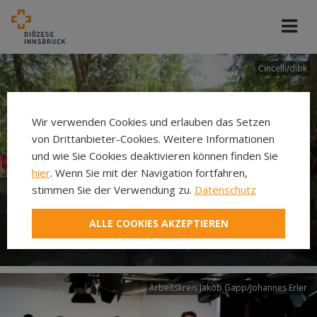
Cincelli/dibk
Wir verwenden Cookies und erlauben das Setzen
von Drittanbieter-Cookies. Weitere Informationen
und wie Sie Cookies deaktivieren können finden Sie
hier
. Wenn Sie mit der Navigation fortfahren,
stimmen Sie der Verwendung zu.
Datenschutz
Neuer Pilgerweg Via
ALLE COOKIES AKZEPTIEREN
Laudato si’
Arbeitskreis Jakob Gapp/Johannes Erler