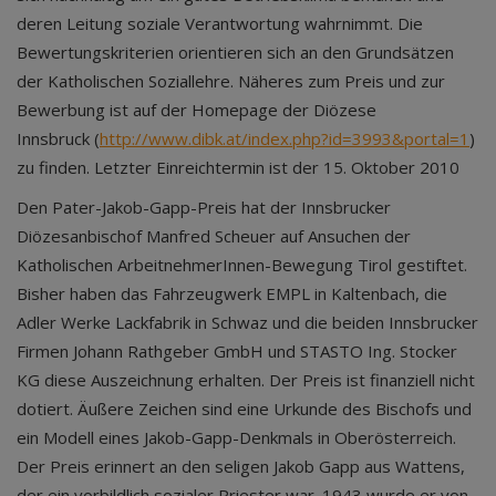
deren Leitung soziale Verantwortung wahrnimmt. Die
Bewertungskriterien orientieren sich an den Grundsätzen
der Katholischen Soziallehre. Näheres zum Preis und zur
Bewerbung ist auf der Homepage der Diözese
Innsbruck (
http://www.dibk.at/index.php?id=3993&portal=1
)
zu finden. Letzter Einreichtermin ist der 15. Oktober 2010
Den Pater-Jakob-Gapp-Preis hat der Innsbrucker
Diözesanbischof Manfred Scheuer auf Ansuchen der
Katholischen ArbeitnehmerInnen-Bewegung Tirol gestiftet.
Bisher haben das Fahrzeugwerk EMPL in Kaltenbach, die
Adler Werke Lackfabrik in Schwaz und die beiden Innsbrucker
Firmen Johann Rathgeber GmbH und STASTO Ing. Stocker
KG diese Auszeichnung erhalten. Der Preis ist finanziell nicht
dotiert. Äußere Zeichen sind eine Urkunde des Bischofs und
ein Modell eines Jakob-Gapp-Denkmals in Oberösterreich.
Der Preis erinnert an den seligen Jakob Gapp aus Wattens,
der ein vorbildlich sozialer Priester war. 1943 wurde er von