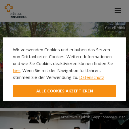
Cincelli/dibk
Wir verwenden Cookies und erlauben das Setzen
von Drittanbieter-Cookies. Weitere Informationen
und wie Sie Cookies deaktivieren können finden Sie
hier
. Wenn Sie mit der Navigation fortfahren,
stimmen Sie der Verwendung zu.
Datenschutz
Neuer Pilgerweg Via
ALLE COOKIES AKZEPTIEREN
Laudato si’
Arbeitskreis Jakob Gapp/Johannes Erler