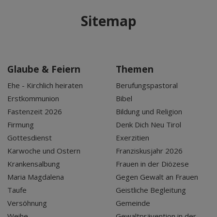
Sitemap
Glaube & Feiern
Themen
Ehe - Kirchlich heiraten
Berufungspastoral
Erstkommunion
Bibel
Fastenzeit 2026
Bildung und Religion
Firmung
Denk Dich Neu Tirol
Gottesdienst
Exerzitien
Karwoche und Ostern
Franziskusjahr 2026
Krankensalbung
Frauen in der Diözese
Maria Magdalena
Gegen Gewalt an Frauen
Taufe
Geistliche Begleitung
Versöhnung
Gemeinde
Weihe
Gewaltprävention in der