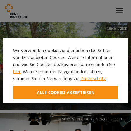
Cincelli/dibk
Wir verwenden Cookies und erlauben das Setzen
von Drittanbieter-Cookies. Weitere Informationen
und wie Sie Cookies deaktivieren können finden Sie
hier
. Wenn Sie mit der Navigation fortfahren,
stimmen Sie der Verwendung zu.
Datenschutz
Neuer Pilgerweg Via
ALLE COOKIES AKZEPTIEREN
Laudato si’
Arbeitskreis Jakob Gapp/Johannes Erler