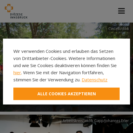
Cincelli/dibk
Wir verwenden Cookies und erlauben das Setzen
von Drittanbieter-Cookies. Weitere Informationen
und wie Sie Cookies deaktivieren können finden Sie
hier
. Wenn Sie mit der Navigation fortfahren,
stimmen Sie der Verwendung zu.
Datenschutz
Neuer Pilgerweg Via
ALLE COOKIES AKZEPTIEREN
Laudato si’
Arbeitskreis Jakob Gapp/Johannes Erler