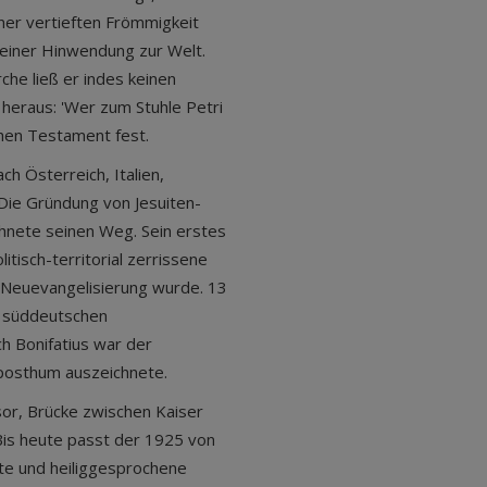
ner vertieften Frömmigkeit
 einer Hinwendung zur Welt.
che ließ er indes keinen
 heraus: 'Wer zum Stuhle Petri
ichen Testament fest.
ch Österreich, Italien,
 Die Gründung von Jesuiten-
chnete seinen Weg. Sein erstes
itisch-territorial zerrissene
r Neuevangelisierung wurde. 13
n süddeutschen
h Bonifatius war der
 posthum auszeichnete.
ssor, Brücke zwischen Kaiser
 Bis heute passt der 1925 von
nte und heiliggesprochene