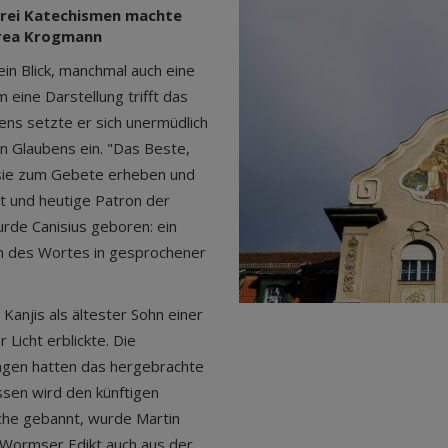
 drei Katechismen machte
drea Krogmann
ein Blick, manchmal auch eine
 eine Darstellung trifft das
bens setzte er sich unermüdlich
en Glaubens ein. "Das Beste,
 sie zum Gebete erheben und
it und heutige Patron der
urde Canisius geboren: ein
nn des Wortes in gesprochener
Kanjis als ältester Sohn einer
Licht erblickte. Die
ngen hatten das hergebrachte
ssen wird den künftigen
che gebannt, wurde Martin
 Wormser Edikt auch aus der