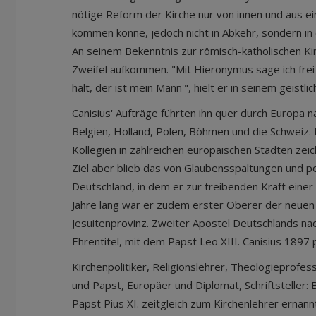
nötige Reform der Kirche nur von innen und aus ei
kommen könne, jedoch nicht in Abkehr, sondern in
An seinem Bekenntnis zur römisch-katholischen Kir
Zweifel aufkommen. "Mit Hieronymus sage ich frei
hält, der ist mein Mann'", hielt er in seinem geistl
Canisius' Aufträge führten ihn quer durch Europa na
Belgien, Holland, Polen, Böhmen und die Schweiz.
Kollegien in zahlreichen europäischen Städten zei
Ziel aber blieb das von Glaubensspaltungen und pol
Deutschland, in dem er zur treibenden Kraft eine
Jahre lang war er zudem erster Oberer der neue
Jesuitenprovinz. Zweiter Apostel Deutschlands nac
Ehrentitel, mit dem Papst Leo XIII. Canisius 1897
Kirchenpolitiker, Religionslehrer, Theologieprofe
und Papst, Europäer und Diplomat, Schriftsteller:
Papst Pius XI. zeitgleich zum Kirchenlehrer ernan