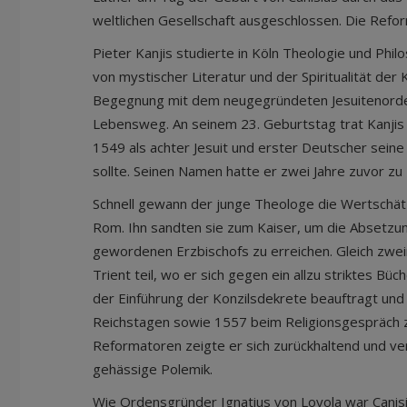
weltlichen Gesellschaft ausgeschlossen. Die Refor
Pieter Kanjis studierte in Köln Theologie und Phil
von mystischer Literatur und der Spiritualität der
Begegnung mit dem neugegründeten Jesuitenorden
Lebensweg. An seinem 23. Geburtstag trat Kanjis
1549 als achter Jesuit und erster Deutscher seine
sollte. Seinen Namen hatte er zwei Jahre zuvor zu P
Schnell gewann der junge Theologe die Wertschätz
Rom. Ihn sandten sie zum Kaiser, um die Absetzu
gewordenen Erzbischofs zu erreichen. Gleich zwe
Trient teil, wo er sich gegen ein allzu striktes Bü
der Einführung der Konzilsdekrete beauftragt und
Reichstagen sowie 1557 beim Religionsgespräch
Reformatoren zeigte er sich zurückhaltend und ver
gehässige Polemik.
Wie Ordensgründer Ignatius von Loyola war Canis