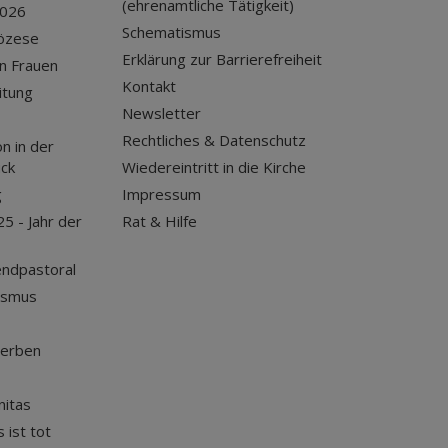
(ehrenamtliche Tätigkeit)
2026
Schematismus
iözese
Erklärung zur Barrierefreiheit
n Frauen
Kontakt
itung
Newsletter
Rechtliches & Datenschutz
n in der
uck
Wiedereintritt in die Kirche
g
Impressum
25 - Jahr der
Rat & Hilfe
endpastoral
ismus
terben
nitas
 ist tot