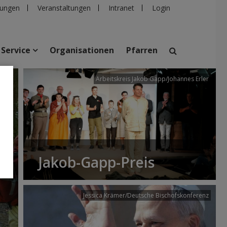
ungen
Veranstaltungen
Intranet
Login
Service
Organisationen
Pfarren
/dibk
Arbeitskreis Jakob Gapp/Johannes Erler
suchen
taltungen
Personen
Pfarren
Einrichtungen
Jakob-Gapp-Preis
Jessica Krämer/Deutsche Bischofskonferenz