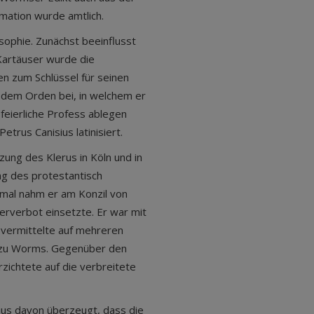
mation wurde amtlich.
osophie. Zunächst beeinflusst
 Kartäuser wurde die
 zum Schlüssel für seinen
 dem Orden bei, in welchem er
 feierliche Profess ablegen
etrus Canisius latinisiert.
ung des Klerus in Köln und in
ng des protestantisch
imal nahm er am Konzil von
cherverbot einsetzte. Er war mit
 vermittelte auf mehreren
 zu Worms. Gegenüber den
zichtete auf die verbreitete
ius davon überzeugt, dass die