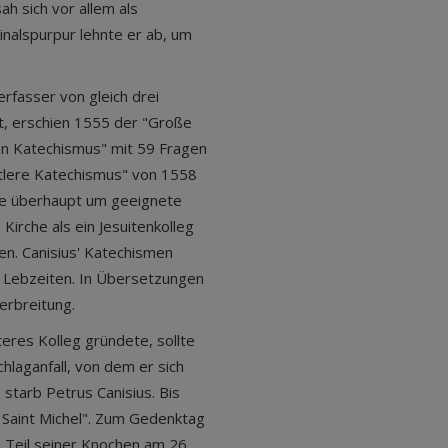
sah sich vor allem als
inalspurpur lehnte er ab, um
rfasser von gleich drei
t, erschien 1555 der "Große
en Katechismus" mit 59 Fragen
ittlere Katechismus" von 1558
iche überhaupt um geeignete
Kirche als ein Jesuitenkolleg
en. Canisius' Katechismen
n Lebzeiten. In Übersetzungen
Verbreitung.
teres Kolleg gründete, sollte
chlaganfall, von dem er sich
starb Petrus Canisius. Bis
 Saint Michel". Zum Gedenktag
in Teil seiner Knochen am 26.