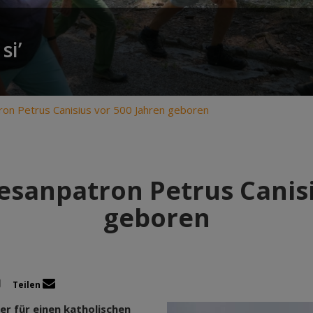
si’
ron Petrus Canisius vor 500 Jahren geboren
esanpatron Petrus Canisi
geboren
Teilen
ner für einen katholischen