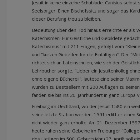
Jesuit in keine einzelne Schublade. Canisius selbst 
Seelsorger. Einen Bischofssitz und sogar das Kard
dieser Berufung treu zu bleiben.
Bedeutung über den Tod hinaus erreichte er als Ve
Katechismen. Für Geistliche und Gebildete gedach
Katechismus" mit 211 Fragen, gefolgt vom "Klein
und "kurzen Gebetlen für die Einfältigen". Der "M
richtet sich an Lateinschulen, wie sich der Geistl
Lehrbücher sorgte. "Lieber ein Jesuitenkolleg ohne 
ohne eigene Bücherei!", lautete eine seiner Maxim
wurden zu Bestsellern mit 200 Auflagen zu seine
fanden sie bis ins 20. Jahrhundert in ganz Europa 
Freiburg im Uechtland, wo der Jesuit 1580 ein wei
seine letzte Station werden. 1591 erlitt er einen S
nicht wieder ganz erholte. Am 21. Dezember 1597 
heute ruhen seine Gebeine im Freiburger "College
des Heiligen im 500. Geburtsjahr (27. April) soll e