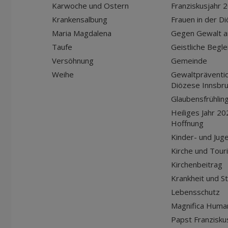
Karwoche und Ostern
Franziskusjahr 
Krankensalbung
Frauen in der D
Maria Magdalena
Gegen Gewalt a
Taufe
Geistliche Begle
Versöhnung
Gemeinde
Weihe
Gewaltpräventio
Diözese Innsbr
Glaubensfrühlin
Heiliges Jahr 20
Hoffnung
Kinder- und Jug
Kirche und Tour
Kirchenbeitrag
Krankheit und S
Lebensschutz
Magnifica Huma
Papst Franziskus