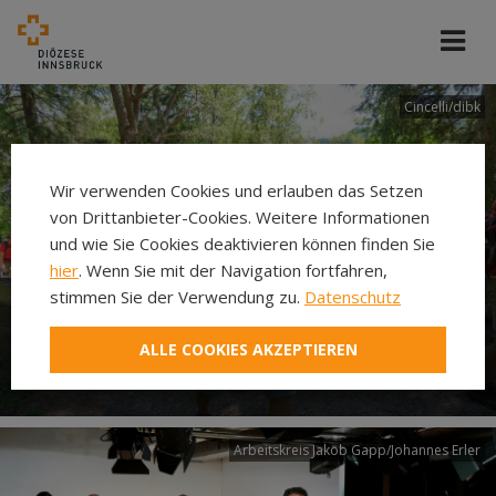
Cincelli/dibk
Wir verwenden Cookies und erlauben das Setzen
von Drittanbieter-Cookies. Weitere Informationen
und wie Sie Cookies deaktivieren können finden Sie
hier
. Wenn Sie mit der Navigation fortfahren,
stimmen Sie der Verwendung zu.
Datenschutz
Neuer Pilgerweg Via
ALLE COOKIES AKZEPTIEREN
Laudato si’
Arbeitskreis Jakob Gapp/Johannes Erler