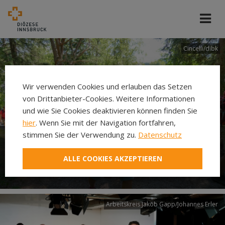
Cincelli/dibk
Wir verwenden Cookies und erlauben das Setzen
von Drittanbieter-Cookies. Weitere Informationen
und wie Sie Cookies deaktivieren können finden Sie
hier
. Wenn Sie mit der Navigation fortfahren,
stimmen Sie der Verwendung zu.
Datenschutz
Neuer Pilgerweg Via
ALLE COOKIES AKZEPTIEREN
Laudato si’
Arbeitskreis Jakob Gapp/Johannes Erler