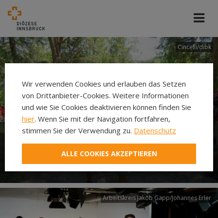
Cincelli/dibk
Wir verwenden Cookies und erlauben das Setzen
von Drittanbieter-Cookies. Weitere Informationen
und wie Sie Cookies deaktivieren können finden Sie
hier
. Wenn Sie mit der Navigation fortfahren,
stimmen Sie der Verwendung zu.
Datenschutz
Neuer Pilgerweg Via
ALLE COOKIES AKZEPTIEREN
Laudato si’
Arbeitskreis Jakob Gapp/Johannes Erler