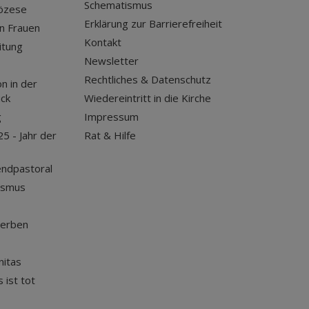
Schematismus
iözese
Erklärung zur Barrierefreiheit
n Frauen
Kontakt
itung
Newsletter
Rechtliches & Datenschutz
n in der
uck
Wiedereintritt in die Kirche
g
Impressum
25 - Jahr der
Rat & Hilfe
endpastoral
ismus
terben
nitas
 ist tot