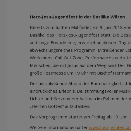
Herz-Jesu-Jugendfest in der Basilika Wilten
Bereits zum fünften Mal findet am 9. Juni 2018 von
Basilika, das Herz-Jesu-Jugendfest statt. Die Besu
und junge Erwachsene, erwartet an diesem Tag ein 
abwechslungsreiches Programm: Mitreißender Lobp
Workshops, Chill Out Zone, Performances und int
Menschen, die mit Jesus auf dem Weg sind. Der Hö
große Festmesse um 19 Uhr mit Bischof Hermann G
Der anschließende Abend der Barmherzigkeit ist f
eindrückliches Erlebnis. Bei stimmungsvoller Mus
Lichter und Kerzenmeer hat man im Rahmen der A
„Herzen Gottes“ aufzutanken.
Das Vorprogramm startet am Freitag ab 19 Uhr!
Weitere Informationen unter
www.herzjesufest.at