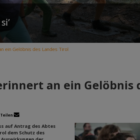
si’
an ein Gelöbnis des Landes Tirol
erinnert an ein Gelöbnis 
Teilen
ss auf Antrag des Abtes
irol dem Schutz des
n Auswirkungen der