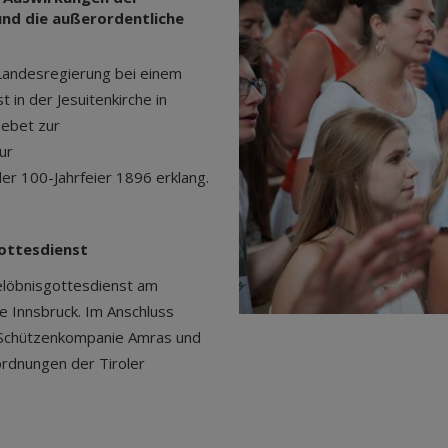
nd die außerordentliche
 Landesregierung bei einem
in der Jesuitenkirche in
Gebet zur
ur
r 100-Jahrfeier 1896 erklang.
ottesdienst
elöbnisgottesdienst am
he Innsbruck. Im Anschluss
r Schützenkompanie Amras und
rdnungen der Tiroler