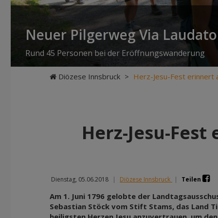
Neuer Pilgerweg Via Laudato 
Rund 45 Personen bei der Eröffnungswanderung
Diözese Innsbruck
>
Herz-Jesu-Fest erinnert 
Herz-Jesu-Fest 
Dienstag, 05.06.2018
|
Diözese Innsbruck
|
Teilen
Am 1. Juni 1796 gelobte der Landtagsausschu
Sebastian Stöck vom Stift Stams, das Land T
heiligsten Herzen Jesu anzuvertrauen, um de