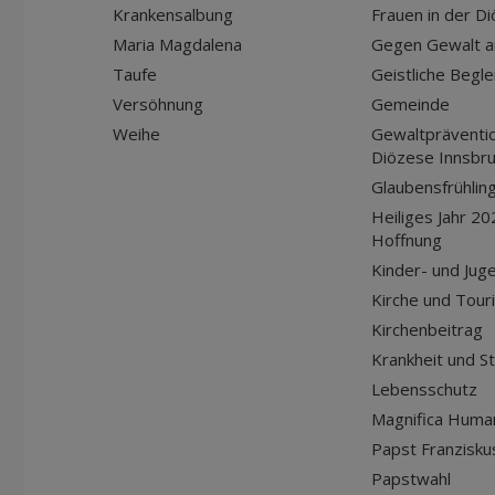
Krankensalbung
Frauen in der D
Maria Magdalena
Gegen Gewalt a
Taufe
Geistliche Begle
Versöhnung
Gemeinde
Weihe
Gewaltpräventio
Diözese Innsbr
Glaubensfrühlin
Heiliges Jahr 20
Hoffnung
Kinder- und Jug
Kirche und Tour
Kirchenbeitrag
Krankheit und S
Lebensschutz
Magnifica Huma
Papst Franziskus
Papstwahl