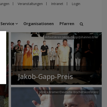
ungen
Veranstaltungen
Intranet
Login
Service
Organisationen
Pfarren
/dibk
Arbeitskreis Jakob Gapp/Johannes Erler
suchen
taltungen
Personen
Pfarren
Einrichtungen
Jakob-Gapp-Preis
Jessica Krämer/Deutsche Bischofskonferenz