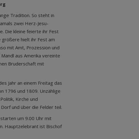
erg
ge Tradition. So steht in
damals zwei Herz-Jesu-
 Die kleine feierte ihr Fest
 größere hielt ihr Fest am
nso mit Amt, Prozession und
 Mandl aus Amerika vereinte
men Bruderschaft mit
edes Jahr an einem Freitag das
von 1796 und 1809. Unzählige
olitik, Kirche und
orf und über die Felder teil.
 starten um 9.00 Uhr mit
. Hauptzelebrant ist Bischof