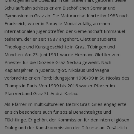
Marktgemeinde Übelbach in der Steiermark geboren. Seine
Schullaufbahn schloss er am Bischöflichen Seminar und
Gymnasium in Graz ab. Die Maturareise führte ihn 1983 nach
Frankreich, wo er in Paray le Monial zufällig an einem
internationalen Jugendtreffen der Gemeinschaft Emmanuel
teilnahm, der er seit 1987 angehört. Glettler studierte
Theologie und Kunstgeschichte in Graz, Tübingen und
München. Am 23. Juni 1991 wurde Hermann Glettler zum
Priester für die Diözese Graz-Seckau geweiht. Nach
Kaplansjahren in Judenburg-St. Nikolaus und Wagna
verbrachte er ein Fortbildungsjahr 1998/99 in St. Nicolas des
Champs in Paris. Von 1999 bis 2016 war er Pfarrer im
Pfarrverband Graz St. Andrä-Karlau.
Als Pfarrer im multikulturellen Bezirk Graz-Gries engagierte
er sich besonders auch für sozial Benachteiligte und
Flüchtlinge. Er gehört der Kommission für den interreligiösen
Dialog und der Kunstkommission der Diözese an. Zusätzlich