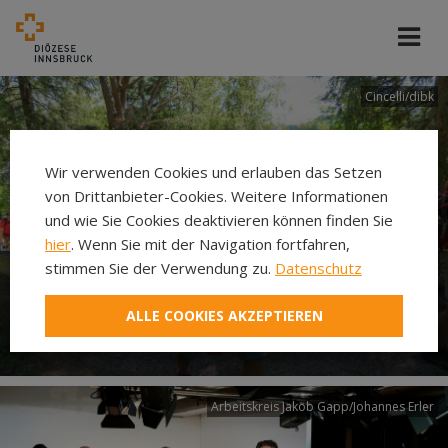
Cincelli/dibk
Wir verwenden Cookies und erlauben das Setzen
von Drittanbieter-Cookies. Weitere Informationen
und wie Sie Cookies deaktivieren können finden Sie
hier
. Wenn Sie mit der Navigation fortfahren,
stimmen Sie der Verwendung zu.
Datenschutz
Neuer Pilgerweg Via
ALLE COOKIES AKZEPTIEREN
Laudato si’
Arbeitskreis Jakob Gapp/Johannes Erler