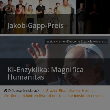
Jakob-Gapp-Preis
Jessica Krämer/Deutsche Bischofskonferenz
KI-Enzyklika: Magnifica
Humanitas
Diözese Innsbruck
>
Grazer Bischofsvikar Hermann
Glettler zum fünften Bischof der Diözese Innsbruck ernannt