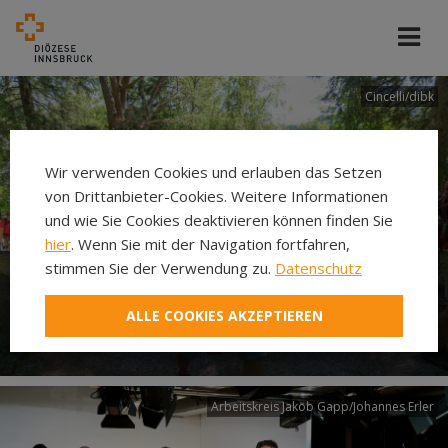
Cincelli/dibk
Wir verwenden Cookies und erlauben das Setzen
von Drittanbieter-Cookies. Weitere Informationen
und wie Sie Cookies deaktivieren können finden Sie
hier
. Wenn Sie mit der Navigation fortfahren,
stimmen Sie der Verwendung zu.
Datenschutz
Neuer Pilgerweg Via
ALLE COOKIES AKZEPTIEREN
Laudato si’
Arbeitskreis Jakob Gapp/Johannes Erler