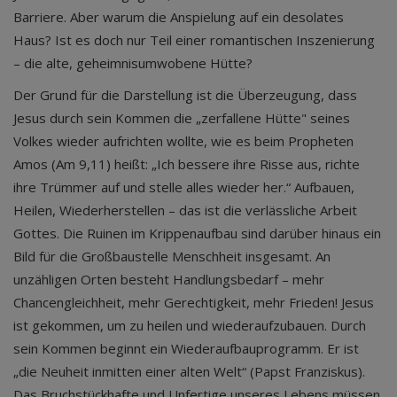
Barriere. Aber warum die Anspielung auf ein desolates
Haus? Ist es doch nur Teil einer romantischen Inszenierung
– die alte, geheimnisumwobene Hütte?
Der Grund für die Darstellung ist die Überzeugung, dass
Jesus durch sein Kommen die „zerfallene Hütte" seines
Volkes wieder aufrichten wollte, wie es beim Propheten
Amos (Am 9,11) heißt: „Ich bessere ihre Risse aus, richte
ihre Trümmer auf und stelle alles wieder her.“ Aufbauen,
Heilen, Wiederherstellen – das ist die verlässliche Arbeit
Gottes. Die Ruinen im Krippenaufbau sind darüber hinaus ein
Bild für die Großbaustelle Menschheit insgesamt. An
unzähligen Orten besteht Handlungsbedarf – mehr
Chancengleichheit, mehr Gerechtigkeit, mehr Frieden! Jesus
ist gekommen, um zu heilen und wiederaufzubauen. Durch
sein Kommen beginnt ein Wiederaufbauprogramm. Er ist
„die Neuheit inmitten einer alten Welt“ (Papst Franziskus).
Das Bruchstückhafte und Unfertige unseres Lebens müssen