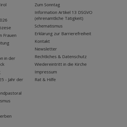
irol
Zum Sonntag
Information Artikel 13 DSGVO
(ehrenamtliche Tätigkeit)
2026
Schematismus
iözese
Erklärung zur Barrierefreiheit
n Frauen
Kontakt
itung
Newsletter
Rechtliches & Datenschutz
n in der
uck
Wiedereintritt in die Kirche
g
Impressum
25 - Jahr der
Rat & Hilfe
endpastoral
ismus
terben