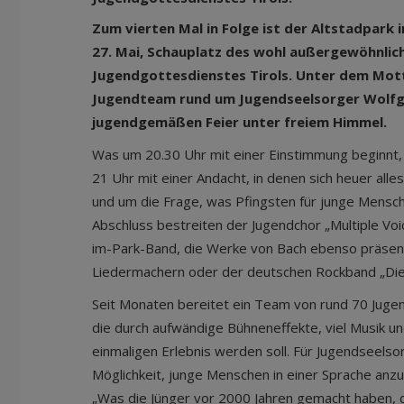
Zum vierten Mal in Folge ist der Altstadpark 
27. Mai, Schauplatz des wohl außergewöhnlic
Jugendgottesdienstes Tirols. Unter dem Mott
Jugendteam rund um Jugendseelsorger Wolfg
jugendgemäßen Feier unter freiem Himmel.
Was um 20.30 Uhr mit einer Einstimmung beginnt,
21 Uhr mit einer Andacht, in denen sich heuer alle
und um die Frage, was Pfingsten für junge Mensc
Abschluss bestreiten der Jugendchor „Multiple Voi
im-Park-Band, die Werke von Bach ebenso präsenti
Liedermachern oder der deutschen Rockband „Die
Seit Monaten bereitet ein Team von rund 70 Jugen
die durch aufwändige Bühneneffekte, viel Musik 
einmaligen Erlebnis werden soll. Für Jugendseels
Möglichkeit, junge Menschen in einer Sprache anzu
„Was die Jünger vor 2000 Jahren gemacht haben, d