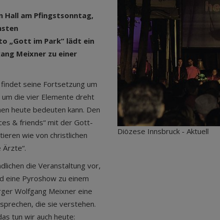
in Hall am Pfingstsonntag,
hsten
o „Gott im Park“ lädt ein
ang Meixner zu einer
 findet seine Fortsetzung um
s um die vier Elemente dreht
hen heute bedeuten kann. Den
ces & friends“ mit der Gott-
Diözese Innsbruck - Aktuell
eren wie von christlichen
 Ärzte“.
dlichen die Veranstaltung vor,
und eine Pyroshow zu einem
orger Wolfgang Meixner eine
sprechen, die sie verstehen.
as tun wir auch heute: