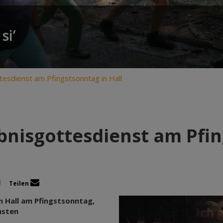
si’
ttesdienst am Pfingstsonntag in Hall
ebnisgottesdienst am Pfin
Teilen
in Hall am Pfingstsonntag,
hsten