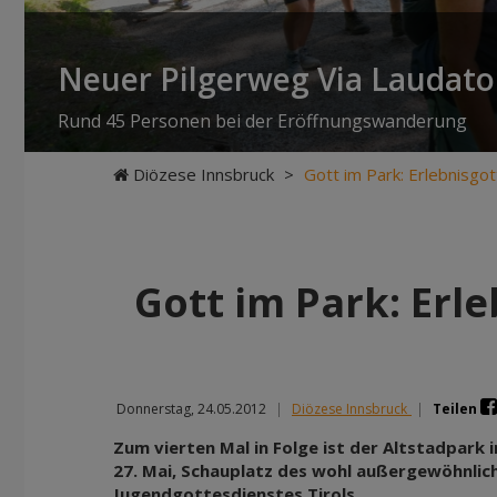
Neuer Pilgerweg Via Laudato 
Rund 45 Personen bei der Eröffnungswanderung
Diözese Innsbruck
>
Gott im Park: Erlebnisgo
Gott im Park: Erl
Donnerstag, 24.05.2012
|
Diözese Innsbruck
|
Teilen
Zum vierten Mal in Folge ist der Altstadpark 
27. Mai, Schauplatz des wohl außergewöhnlic
Jugendgottesdienstes Tirols.