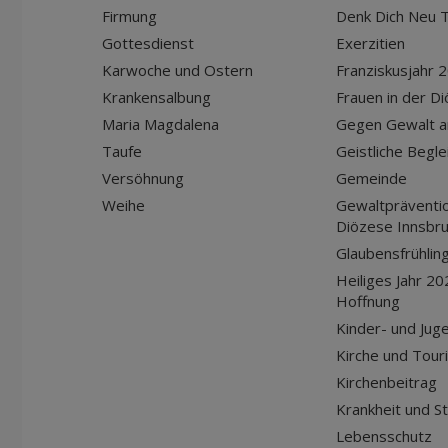
Firmung
Denk Dich Neu T
Gottesdienst
Exerzitien
Karwoche und Ostern
Franziskusjahr 
Krankensalbung
Frauen in der D
Maria Magdalena
Gegen Gewalt a
Taufe
Geistliche Begle
Versöhnung
Gemeinde
Weihe
Gewaltpräventio
Diözese Innsbr
Glaubensfrühlin
Heiliges Jahr 20
Hoffnung
Kinder- und Jug
Kirche und Tour
Kirchenbeitrag
Krankheit und S
Lebensschutz