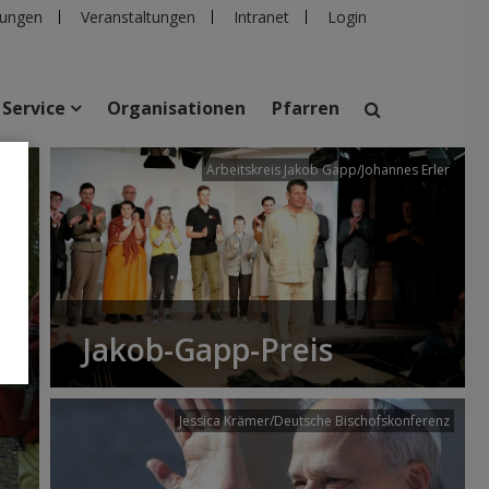
ungen
Veranstaltungen
Intranet
Login
Service
Organisationen
Pfarren
/dibk
Arbeitskreis Jakob Gapp/Johannes Erler
suchen
taltungen
Personen
Pfarren
Einrichtungen
Jakob-Gapp-Preis
Jessica Krämer/Deutsche Bischofskonferenz