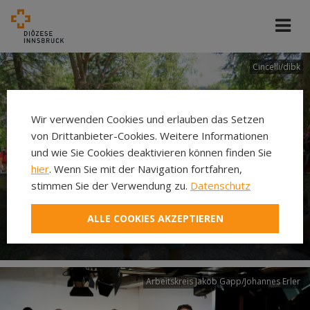
Cincelli/dibk
Wir verwenden Cookies und erlauben das Setzen
von Drittanbieter-Cookies. Weitere Informationen
und wie Sie Cookies deaktivieren können finden Sie
hier
. Wenn Sie mit der Navigation fortfahren,
stimmen Sie der Verwendung zu.
Datenschutz
Neuer Pilgerweg Via
ALLE COOKIES AKZEPTIEREN
Laudato si’
Arbeitskreis Jakob Gapp/Johannes Erler