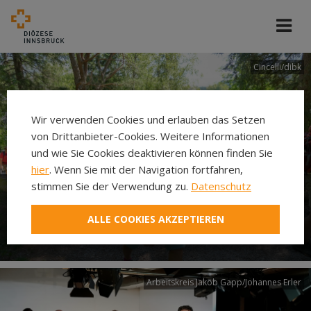
Cincelli/dibk
Wir verwenden Cookies und erlauben das Setzen
von Drittanbieter-Cookies. Weitere Informationen
und wie Sie Cookies deaktivieren können finden Sie
hier
. Wenn Sie mit der Navigation fortfahren,
stimmen Sie der Verwendung zu.
Datenschutz
Neuer Pilgerweg Via
ALLE COOKIES AKZEPTIEREN
Laudato si’
Arbeitskreis Jakob Gapp/Johannes Erler