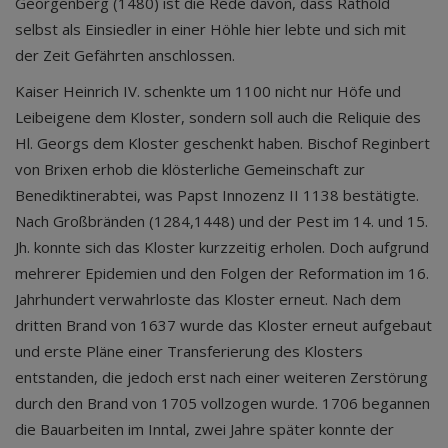
Georgenberg (1480) ist die Rede davon, dass Rathold
selbst als Einsiedler in einer Höhle hier lebte und sich mit
der Zeit Gefährten anschlossen.
Kaiser Heinrich IV. schenkte um 1100 nicht nur Höfe und
Leibeigene dem Kloster, sondern soll auch die Reliquie des
Hl. Georgs dem Kloster geschenkt haben. Bischof Reginbert
von Brixen erhob die klösterliche Gemeinschaft zur
Benediktinerabtei, was Papst Innozenz II 1138 bestätigte.
Nach Großbränden (1284,1448) und der Pest im 14. und 15.
Jh. konnte sich das Kloster kurzzeitig erholen. Doch aufgrund
mehrerer Epidemien und den Folgen der Reformation im 16.
Jahrhundert verwahrloste das Kloster erneut. Nach dem
dritten Brand von 1637 wurde das Kloster erneut aufgebaut
und erste Pläne einer Transferierung des Klosters
entstanden, die jedoch erst nach einer weiteren Zerstörung
durch den Brand von 1705 vollzogen wurde. 1706 begannen
die Bauarbeiten im Inntal, zwei Jahre später konnte der