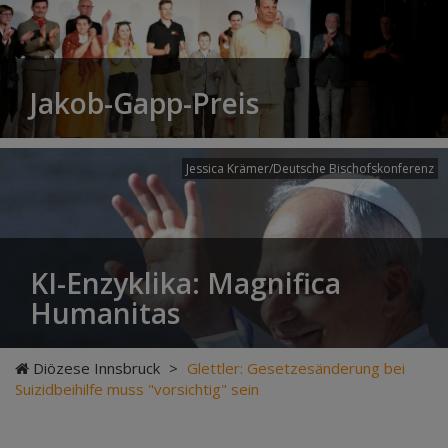
Jakob-Gapp-Preis
Jessica Krämer/Deutsche Bischofskonferenz
KI-Enzyklika: Magnifica
Humanitas
Diözese Innsbruck
>
Glettler: Gesetzesänderung bei
Suizidbeihilfe muss "vorsichtig" sein