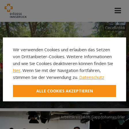
Cincelli/dibk
Wir verwenden Cookies und erlauben das Setzen
von Drittanbieter-Cookies. Weitere Informationen
und wie Sie Cookies deaktivieren können finden Sie
hier
. Wenn Sie mit der Navigation fortfahren,
stimmen Sie der Verwendung zu.
Datenschutz
Neuer Pilgerweg Via
ALLE COOKIES AKZEPTIEREN
Laudato si’
Arbeitskreis Jakob Gapp/Johannes Erler