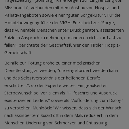
Tageszeitung" (Sonntag) "klare Regeln zur Eingrenzung von
Missbrauch", verbunden mit dem Ausbau von Hospiz- und
Palliativangeboten sowie einer "guten Sorgekultur". Für die
Hospizbewegung führe der VfGH-Entscheid zur "Sorge,
dass vulnerable Menschen unter Druck geraten, assistierten
Suizid in Anspruch zu nehmen, um anderen nicht zur Last zu
fallen", berichtete der Geschäftsführer der Tiroler Hospiz-
Gemeinschaft.
Beihilfe zur Tötung drohe zu einer medizinischen
Dienstleistung zu werden, "die eingefordert werden kann
und das Selbstverständnis der helfenden Berufe
erschüttert", so der Experte weiter. Ein geäußerter
Sterbewunsch sei vor allem als "Hilfeschrei und Ausdruck
existenziellen Leidens" sowie als "Aufforderung zum Dialog"
zu verstehen. Mühlböck: "Wir wissen, dass sich der Wunsch
nach assistiertem Suizid oft in dem Maß reduziert, in dem
Menschen Linderung von Schmerzen und Entlastung