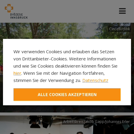
Cincelli/dibk
Wir verwenden Cookies und erlauben das Setzen
von Drittanbieter-Cookies. Weitere Informationen
und wie Sie Cookies deaktivieren können finden Sie
hier
. Wenn Sie mit der Navigation fortfahren,
stimmen Sie der Verwendung zu.
Datenschutz
Neuer Pilgerweg Via
ALLE COOKIES AKZEPTIEREN
Laudato si’
Arbeitskreis Jakob Gapp/Johannes Erler