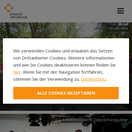
Cincelli/dibk
Wir verwenden Cookies und erlauben das Setzen
von Drittanbieter-Cookies. Weitere Informationen
und wie Sie Cookies deaktivieren können finden Sie
hier
. Wenn Sie mit der Navigation fortfahren,
stimmen Sie der Verwendung zu.
Datenschutz
Neuer Pilgerweg Via
ALLE COOKIES AKZEPTIEREN
Laudato si’
Arbeitskreis Jakob Gapp/Johannes Erler