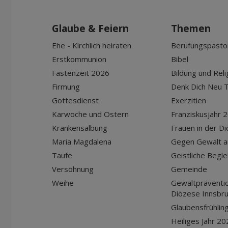
Glaube & Feiern
Themen
Ehe - Kirchlich heiraten
Berufungspasto
Erstkommunion
Bibel
Fastenzeit 2026
Bildung und Reli
Firmung
Denk Dich Neu T
Gottesdienst
Exerzitien
Karwoche und Ostern
Franziskusjahr 
Krankensalbung
Frauen in der D
Maria Magdalena
Gegen Gewalt a
Taufe
Geistliche Begle
Versöhnung
Gemeinde
Weihe
Gewaltpräventio
Diözese Innsbr
Glaubensfrühlin
Heiliges Jahr 20