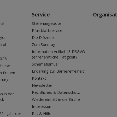
Service
Organisa
ral
Stellenangebote
Pfarrblattservice
gion
Die Diözese
irol
Zum Sonntag
Information Artikel 13 DSGVO
(ehrenamtliche Tätigkeit)
2026
Schematismus
iözese
Erklärung zur Barrierefreiheit
n Frauen
Kontakt
itung
Newsletter
Rechtliches & Datenschutz
n in der
uck
Wiedereintritt in die Kirche
g
Impressum
25 - Jahr der
Rat & Hilfe