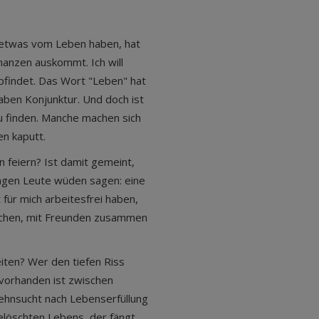
h etwas vom Leben haben, hat
nanzen auskommt. Ich will
mpfindet. Das Wort "Leben" hat
 haben Konjunktur. Und doch ist
zu finden. Manche machen sich
n kaputt.
 feiern? Ist damit gemeint,
ungen Leute wüden sagen: eine
t für mich arbeitesfrei haben,
achen, mit Freunden zusammen
eiten? Wer den tiefen Riss
vorhanden ist zwischen
hnsucht nach Lebenserfüllung
löschten Lebens, der fängt