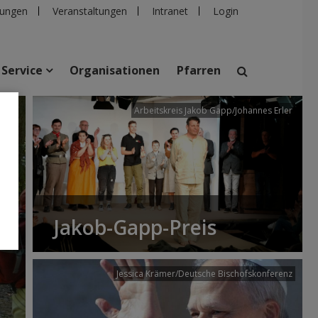
ungen
Veranstaltungen
Intranet
Login
Service
Organisationen
Pfarren
/dibk
Arbeitskreis Jakob Gapp/Johannes Erler
suchen
taltungen
Personen
Pfarren
Einrichtungen
Jakob-Gapp-Preis
Jessica Krämer/Deutsche Bischofskonferenz