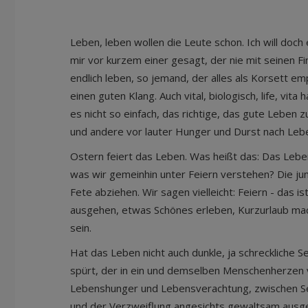
Leben, leben wollen die Leute schon. Ich will doc
mir vor kurzem einer gesagt, der nie mit seinen Fi
endlich leben, so jemand, der alles als Korsett e
einen guten Klang. Auch vital, biologisch, life, vita
es nicht so einfach, das richtige, das gute Leben 
und andere vor lauter Hunger und Durst nach Lebe
Ostern feiert das Leben. Was heißt das: Das Leben
was wir gemeinhin unter Feiern verstehen? Die j
Fete abziehen. Wir sagen vielleicht: Feiern - das is
ausgehen, etwas Schönes erleben, Kurzurlaub m
sein.
Hat das Leben nicht auch dunkle, ja schreckliche S
spürt, der in ein und demselben Menschenherzen 
Lebenshunger und Lebensverachtung, zwischen Se
und der Verzweiflung angesichts gewaltsam ausge