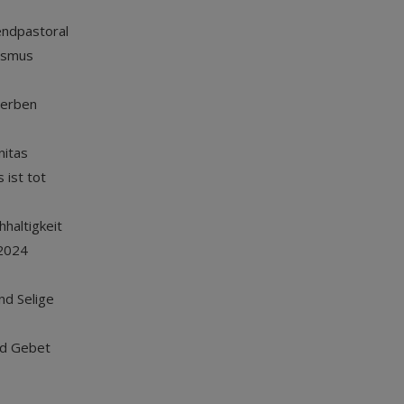
endpastoral
ismus
terben
nitas
 ist tot
haltigkeit
2024
und Selige
nd Gebet