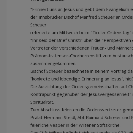
"Erinnert uns an Jesus und gebt dem Evangelium ei
der Innsbrucker Bischof Manfred Scheuer an Ordens
Scheuer
referierte am Mittwoch beim "Tiroler Ordenstag" i
"Ihr seid der Brief Christi" über die "Perspektive
Vertreter der verschiedenen Frauen- und Männer
Prämonstratenser-Chorherrenstift zum Austausch
zusammengekommen.
Bischof Scheuer bezeichnete in seinem Vortrag da
"konkrete und lebendige Erinnerung an Jesus", hieß
Die Ausrichtung der Ordensgemeinschaften auf Chr
Kontrapunkt gegenüber der Jesusvergessenheit" in
Spiritualität.
Zum Abschluss feierten die Ordensvertreter geme
Prälat Hermann Steidl, Abt Raimund Schreier und P
feierliche Vesper in der Wiltener Stiftskirche.
Das Stift Wilten befindet sich seit mehr als 870 J