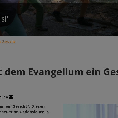
si’
 Gesicht
 dem Evangelium ein Ge
eilen
m ein Gesicht": Diesen
cheuer an Ordensleute in