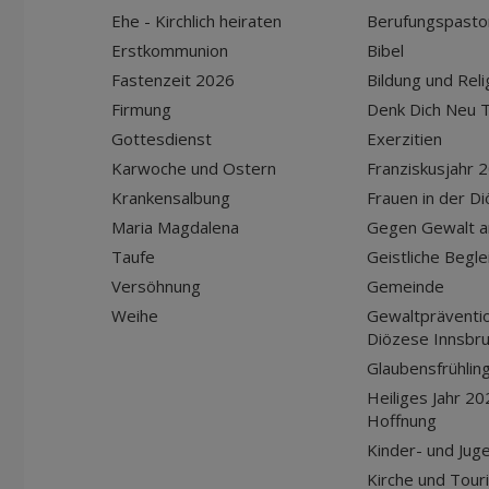
Ehe - Kirchlich heiraten
Berufungspasto
Erstkommunion
Bibel
Fastenzeit 2026
Bildung und Reli
Firmung
Denk Dich Neu T
Gottesdienst
Exerzitien
Karwoche und Ostern
Franziskusjahr 
Krankensalbung
Frauen in der D
Maria Magdalena
Gegen Gewalt a
Taufe
Geistliche Begle
Versöhnung
Gemeinde
Weihe
Gewaltpräventio
Diözese Innsbr
Glaubensfrühlin
Heiliges Jahr 20
Hoffnung
Kinder- und Jug
Kirche und Tour