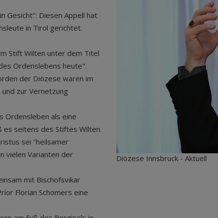
n Gesicht": Diesen Appell hat
leute in Tirol gerichtet.
m Stift Wilten unter dem Titel
n des Ordenslebens heute".
orden der Diözese waren im
 und zur Vernetzung
s Ordensleben als eine
 es seitens des Stiftes Wilten.
istus sei "heilsamer
 vielen Varianten der
Diözese Innsbruck - Aktuell
insam mit Bischofsvikar
rior Florian Schomers eine
ahren am Fuß des Bergisels in