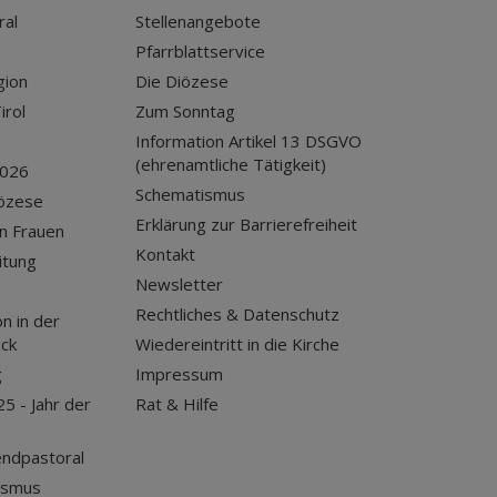
ral
Stellenangebote
Pfarrblattservice
gion
Die Diözese
irol
Zum Sonntag
Information Artikel 13 DSGVO
(ehrenamtliche Tätigkeit)
2026
Schematismus
iözese
Erklärung zur Barrierefreiheit
n Frauen
Kontakt
itung
Newsletter
Rechtliches & Datenschutz
n in der
uck
Wiedereintritt in die Kirche
g
Impressum
25 - Jahr der
Rat & Hilfe
endpastoral
ismus