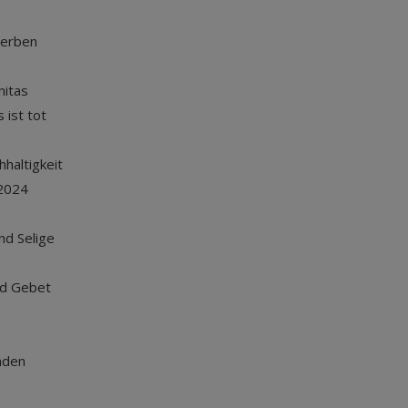
terben
nitas
 ist tot
haltigkeit
2024
und Selige
nd Gebet
nden