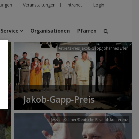
ungen
Veranstaltungen
Intranet
Login
Service
Organisationen
Pfarren
/dibk
Arbeitskreis Jakob Gapp/Johannes Erler
suchen
taltungen
Personen
Pfarren
Einrichtungen
Jakob-Gapp-Preis
Jessica Krämer/Deutsche Bischofskonferenz