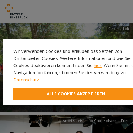
Cincelli/dibk
Wir verwenden Cookies und erlauben das Setzen von
Drittanbieter-Cookies. Weitere Informationen und wie Sie
Cookies deaktivieren können finden Sie
hier
. Wenn Sie mit 
Navigation fortfahren, stimmen Sie der Verwendung zu.
Datenschutz
Neuer Pilgerweg Via
ALLE COOKIES AKZEPTIEREN
Laudato si’
Arbeitskreis Jakob Gapp/Johannes Erler