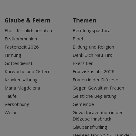
Glaube & Feiern
Themen
Ehe - Kirchlich heiraten
Berufungspastoral
Erstkommunion
Bibel
Fastenzeit 2026
Bildung und Religion
Firmung
Denk Dich Neu Tirol
Gottesdienst
Exerzitien
Karwoche und Ostern
Franziskusjahr 2026
Krankensalbung
Frauen in der Diözese
Maria Magdalena
Gegen Gewalt an Frauen
Taufe
Geistliche Begleitung
Versöhnung
Gemeinde
Weihe
Gewaltprävention in der
Diözese Innsbruck
Glaubensfrühling
Heiliges Jahr 2025 - Jahr der