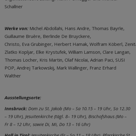
Schallner
Werke von:
Michel Abdollahi, Hans Andre, Thomas Bayrle,
Guillaume Bruère, Berlinde De Bruyckere,
Christo, Eva Grubinger, Herbert Hamak, Wolfram Köberl, Zeni
Zlatko Kopljar, Elke Krystufek, William Lamson, Clare Langan,
Thomas Locher, Kris Martin, Olaf Nicolai, Adrian Paci, SUSI
POP, Andrej Tarkowskij, Mark Wallinger, Franz Erhard
Walther
Ausstellungsorte:
Innsbruck
:
Dom zu St. Jakob
(Mo – Sa 10.15 – 19 Uhr, So 12.30
– 19 Uhr),
Jesuitenkirche (
tägl. 8– 19 Uhr),
Bischofshaus
(Mo –
Fr 8 – 12 Uhr, sowie Di, Mi, Do 13 – 16 Uhr)
Hall in Tirol:
Jesuitenkirche
(Fr – So 11 – 18 Uhr),
Pfarrkirche St.