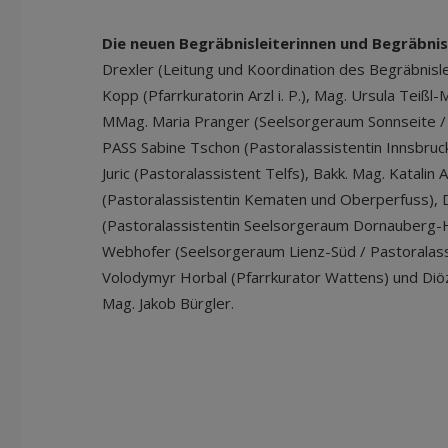
Die neuen Begräbnisleiterinnen und Begräbnislei
Drexler (Leitung und Koordination des Begräbnisle
Kopp (Pfarrkuratorin Arzl i. P.), Mag. Ursula Teißl
MMag. Maria Pranger (Seelsorgeraum Sonnseite / P
PASS Sabine Tschon (Pastoralassistentin Innsbruck
Juric (Pastoralassistent Telfs), Bakk. Mag. Katalin
(Pastoralassistentin Kematen und Oberperfuss), D
(Pastoralassistentin Seelsorgeraum Dornauberg-
Webhofer (Seelsorgeraum Lienz-Süd / Pastoralassi
Volodymyr Horbal (Pfarrkurator Wattens) und Diö
Mag. Jakob Bürgler.