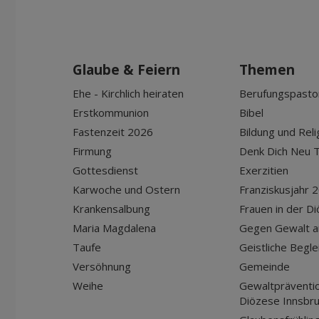
Glaube & Feiern
Themen
Ehe - Kirchlich heiraten
Berufungspasto
Erstkommunion
Bibel
Fastenzeit 2026
Bildung und Reli
Firmung
Denk Dich Neu T
Gottesdienst
Exerzitien
Karwoche und Ostern
Franziskusjahr 
Krankensalbung
Frauen in der D
Maria Magdalena
Gegen Gewalt a
Taufe
Geistliche Begle
Versöhnung
Gemeinde
Weihe
Gewaltpräventio
Diözese Innsbr