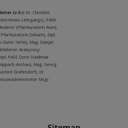
ter (v.li.):
Dr. Christine
iter/innen-Lehrgangs), Edith
-Mederer (Pfarrkuratorin Rum),
farrkuratorin Debant), Dipl.
-Guter Hirte), Mag. Danijel
 Abfalterer-Aranyossy
ipl. PASS Doris Stadlmair
Hippach-Aschau), Mag. Georg
stent Grafendorf), Dr.
zesanadministrator Msgr.
Sitemap