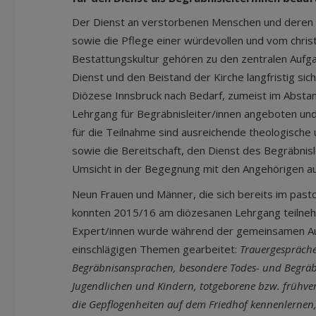
Der Dienst an verstorbenen Menschen und deren 
sowie die Pflege einer würdevollen und vom chris
Bestattungskultur gehören zu den zentralen Aufg
Dienst und den Beistand der Kirche langfristig sich
Diözese Innsbruck nach Bedarf, zumeist im Abstand
Lehrgang für Begräbnisleiter/innen angeboten un
für die Teilnahme sind ausreichende theologisch
sowie die Bereitschaft, den Dienst des Begräbnisl
Umsicht in der Begegnung mit den Angehörigen a
Neun Frauen und Männer, die sich bereits im past
konnten 2015/16 am diözesanen Lehrgang teilne
Expert/innen wurde während der gemeinsamen Au
einschlägigen Themen gearbeitet:
Trauergespräche
Begräbnisansprachen, besondere Todes- und Begräbn
Jugendlichen und Kindern, totgeborene bzw. frühvers
die Gepflogenheiten auf dem Friedhof kennenlerne