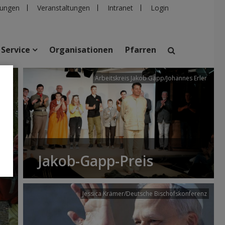
ungen
Veranstaltungen
Intranet
Login
Service
Organisationen
Pfarren
/dibk
Arbeitskreis Jakob Gapp/Johannes Erler
suchen
taltungen
Personen
Pfarren
Einrichtungen
Jakob-Gapp-Preis
Jessica Krämer/Deutsche Bischofskonferenz