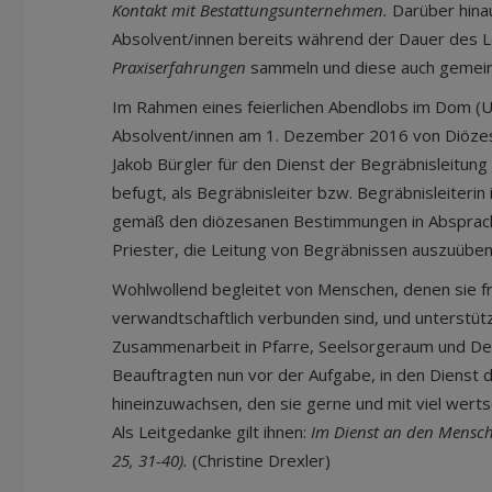
Kontakt mit Bestattungsunternehmen.
Darüber hina
Absolvent/innen bereits während der Dauer des
Praxiserfahrungen
sammeln und diese auch gemein
Im Rahmen eines feierlichen Abendlobs im Dom (U
Absolvent/innen am 1. Dezember 2016 von Diözes
Jakob Bürgler für den Dienst der Begräbnisleitung 
befugt, als Begräbnisleiter bzw. Begräbnisleiterin
gemäß den diözesanen Bestimmungen in Absprac
Priester, die Leitung von Begräbnissen auszuüben
Wohlwollend begleitet von Menschen, denen sie fr
verwandtschaftlich verbunden sind, und unterstütz
Zusammenarbeit in Pfarre, Seelsorgeraum und Dek
Beauftragten nun vor der Aufgabe, in den Dienst 
hineinzuwachsen, den sie gerne und mit viel wertsc
Als Leitgedanke gilt ihnen:
Im Dienst an den Mensch
25, 31-40).
(Christine Drexler)