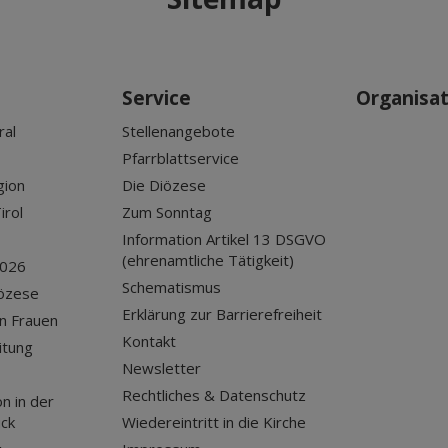
Service
Organisa
ral
Stellenangebote
Pfarrblattservice
gion
Die Diözese
irol
Zum Sonntag
Information Artikel 13 DSGVO
(ehrenamtliche Tätigkeit)
2026
Schematismus
iözese
Erklärung zur Barrierefreiheit
n Frauen
Kontakt
itung
Newsletter
Rechtliches & Datenschutz
n in der
uck
Wiedereintritt in die Kirche