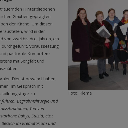
trauernden Hinterbliebenen
tlichen Glauben geprägten
aben der Kirche. Um diesen
erzustellen, wird in der
 von zwei bis drei Jahren, ein
d durchgeführt. Voraussetzung
e und pastorale Kompetenz
eitens mit Sorgfalt und
uszuüben.
oralen Dienst bewährt haben,
hmen. Im Gespräch mit
Foto: Klema
sbildungstage zu
 führen, Begräbnisliturgie und
issituationen, Tod von
torbene Babys, Suizid, etc.;
n, Besuch im Krematorium und