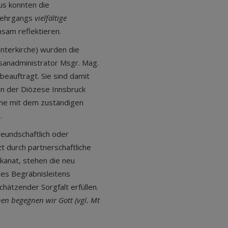
us konnten die
 Lehrgangs
vielfältige
sam reflektieren.
nterkirche) wurden die
anadministrator Msgr. Mag.
beauftragt. Sie sind damit
 in der Diözese Innsbruck
he mit dem zuständigen
.
eundschaftlich oder
t durch partnerschaftliche
anat, stehen die neu
des Begräbnisleitens
hätzender Sorgfalt erfüllen.
en begegnen wir Gott (vgl. Mt