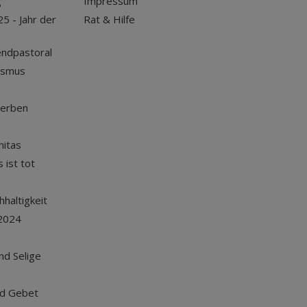
g
Impressum
25 - Jahr der
Rat & Hilfe
endpastoral
ismus
terben
nitas
 ist tot
haltigkeit
2024
und Selige
nd Gebet