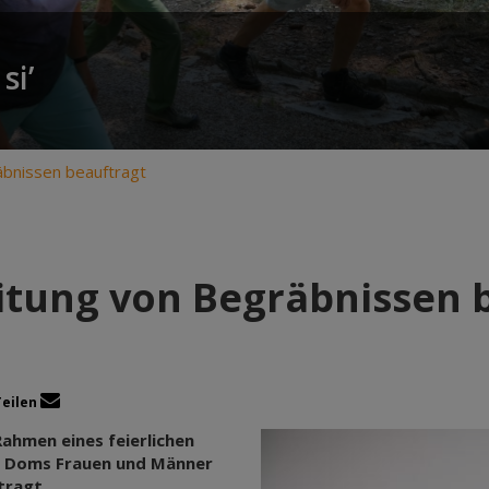
si’
äbnissen beauftragt
eitung von Begräbnissen 
Teilen
ahmen eines feierlichen
er Doms Frauen und Männer
tragt.