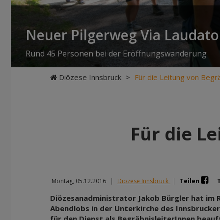
Neuer Pilgerweg Via Laudato 
Rund 45 Personen bei der Eröffnungswanderung
Diözese Innsbruck
>
Für die Leitung von Begr
Für die L
Montag, 05.12.2016
|
Diözese Innsbruck
|
Teilen
Diözesanadministrator Jakob Bürgler hat im R
Abendlobs in der Unterkirche des Innsbruck
für den Dienst als BegräbnisleiterInnen beauf