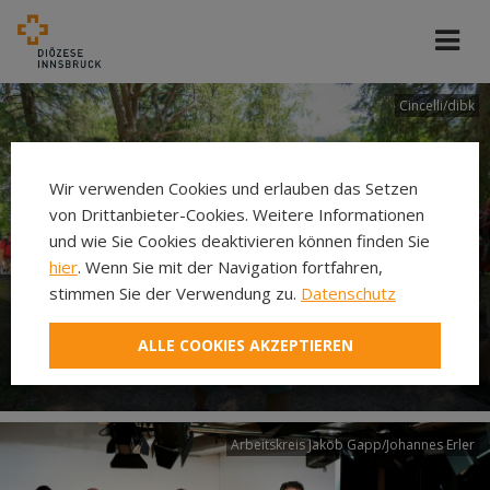
Cincelli/dibk
Wir verwenden Cookies und erlauben das Setzen
von Drittanbieter-Cookies. Weitere Informationen
und wie Sie Cookies deaktivieren können finden Sie
hier
. Wenn Sie mit der Navigation fortfahren,
stimmen Sie der Verwendung zu.
Datenschutz
Neuer Pilgerweg Via
ALLE COOKIES AKZEPTIEREN
Laudato si’
Arbeitskreis Jakob Gapp/Johannes Erler