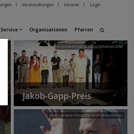
ungen
Veranstaltungen
Intranet
Login
Service
Organisationen
Pfarren
/dibk
Arbeitskreis Jakob Gapp/Johannes Erler
suchen
taltungen
Personen
Pfarren
Einrichtungen
Jakob-Gapp-Preis
Jessica Krämer/Deutsche Bischofskonferenz