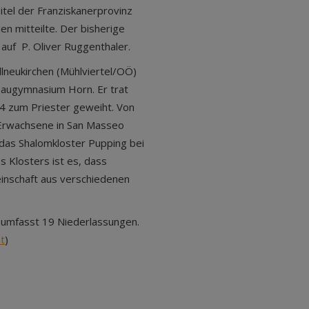
tel der Franziskanerprovinz
en mitteilte. Der bisherige
auf P. Oliver Ruggenthaler.
llneukirchen (Mühlviertel/OÖ)
baugymnasium Horn. Er trat
4 zum Priester geweiht. Von
e Erwachsene in San Masseo
 das Shalomkloster Pupping bei
 Klosters ist es, dass
inschaft aus verschiedenen
l umfasst 19 Niederlassungen.
t
)