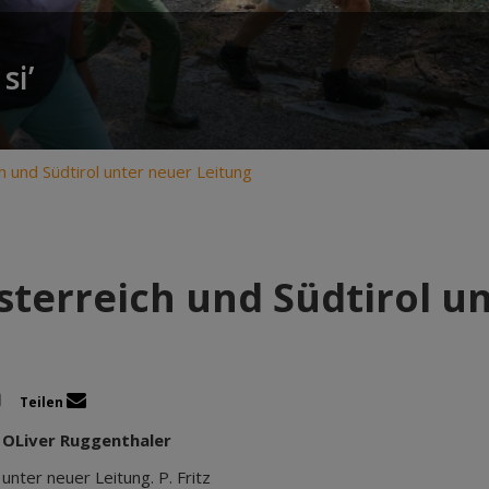
si’
h und Südtirol unter neuer Leitung
sterreich und Südtirol u
Teilen
P. OLiver Ruggenthaler
unter neuer Leitung. P. Fritz