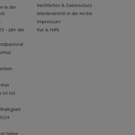
Rechtliches & Datenschutz
n in der
uck
Wiedereintritt in die Kirche
g
Impressum
25 - Jahr der
Rat & Hilfe
endpastoral
ismus
terben
nitas
 ist tot
haltigkeit
2024
und Selige