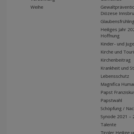
Weihe
Gewaltpräventio
Diözese Innsbr
Glaubensfrühlin
Heiliges Jahr 20
Hoffnung
Kinder- und Jug
Kirche und Tour
Kirchenbeitrag
Krankheit und S
Lebensschutz
Magnifica Huma
Papst Franziskus
Papstwahl
Schöpfung / Nach
Synode 2021 – 
Talente
Tiroler Heilige 