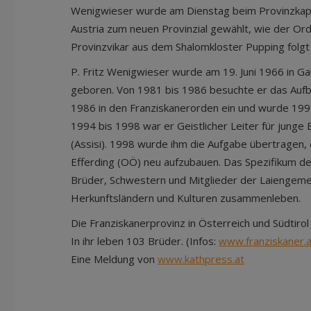
Wenigwieser wurde am Dienstag beim Provinzkapi
Austria zum neuen Provinzial gewählt, wie der Ord
Provinzvikar aus dem Shalomkloster Pupping folgt 
P. Fritz Wenigwieser wurde am 19. Juni 1966 in Ga
geboren. Von 1981 bis 1986 besuchte er das Auf
1986 in den Franziskanerorden ein und wurde 199
1994 bis 1998 war er Geistlicher Leiter für jung
(Assisi). 1998 wurde ihm die Aufgabe übertragen,
Efferding (OÖ) neu aufzubauen. Das Spezifikum des
Brüder, Schwestern und Mitglieder der Laiengeme
Herkunftsländern und Kulturen zusammenleben.
Die Franziskanerprovinz in Österreich und Südtiro
In ihr leben 103 Brüder. (Infos:
www.franziskaner.a
Eine Meldung von
www.kathpress.at