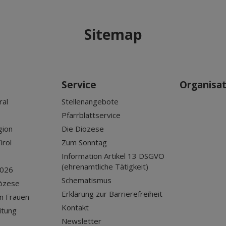
Sitemap
Service
Organisa
ral
Stellenangebote
Pfarrblattservice
gion
Die Diözese
irol
Zum Sonntag
Information Artikel 13 DSGVO
(ehrenamtliche Tätigkeit)
2026
Schematismus
iözese
Erklärung zur Barrierefreiheit
n Frauen
Kontakt
itung
Newsletter