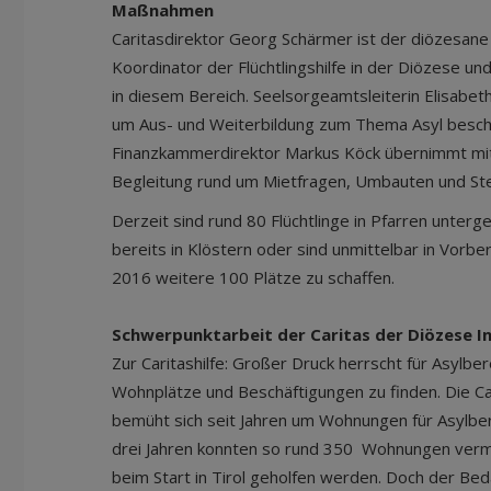
Maßnahmen
Caritasdirektor Georg Schärmer ist der diözesan
Koordinator der Flüchtlingshilfe in der Diözese und
in diesem Bereich. Seelsorgeamtsleiterin Elisabet
um Aus- und Weiterbildung zum Thema Asyl besch
Finanzkammerdirektor Markus Köck übernimmt mit 
Begleitung rund um Mietfragen, Umbauten und Ste
Derzeit sind rund 80 Flüchtlinge in Pfarren unter
bereits in Klöstern oder sind unmittelbar in Vorbere
2016 weitere 100 Plätze zu schaffen.
Schwerpunktarbeit der Caritas der Diözese In
Zur Caritashilfe: Großer Druck herrscht für Asylbe
Wohnplätze und Beschäftigungen zu finden. Die Ca
bemüht sich seit Jahren um Wohnungen für Asylbe
drei Jahren konnten so rund 350 Wohnungen vermit
beim Start in Tirol geholfen werden. Doch der Beda