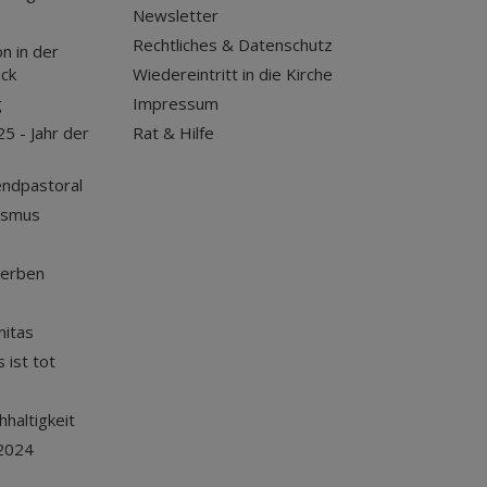
Newsletter
Rechtliches & Datenschutz
n in der
uck
Wiedereintritt in die Kirche
g
Impressum
25 - Jahr der
Rat & Hilfe
endpastoral
ismus
terben
nitas
 ist tot
haltigkeit
2024