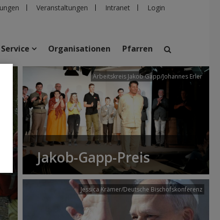
ungen
Veranstaltungen
Intranet
Login
Service
Organisationen
Pfarren
/dibk
Arbeitskreis Jakob Gapp/Johannes Erler
suchen
taltungen
Personen
Pfarren
Einrichtungen
Jakob-Gapp-Preis
Jessica Krämer/Deutsche Bischofskonferenz