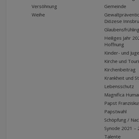
Versöhnung
Gemeinde
Weihe
Gewaltpräventio
Diözese Innsbr
Glaubensfrühlin
Heiliges Jahr 20
Hoffnung
Kinder- und Jug
Kirche und Tour
Kirchenbeitrag
Krankheit und S
Lebensschutz
Magnifica Huma
Papst Franziskus
Papstwahl
Schöpfung / Nach
Synode 2021 – 
Talente