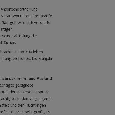
e Ansprechpartner und
 verantwortet die Caritashilfe
h Rathgeb wird sich verstärkt
äftigen.
seiner Abteilung die
llflächen.
gebracht, knapp 300 leben
itung. Ziel ist es, bis Frühjahr
nsbruck im In- und Ausland
rechtigte geeignete
ritas der Diözese Innsbruck
rechtigte. In den vergangenen
telt und den Flüchtlingen
rf ist derzeit sehr groß. „Es