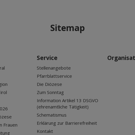
Sitemap
Service
Organisa
ral
Stellenangebote
Pfarrblattservice
gion
Die Diözese
irol
Zum Sonntag
Information Artikel 13 DSGVO
(ehrenamtliche Tätigkeit)
2026
Schematismus
iözese
Erklärung zur Barrierefreiheit
n Frauen
Kontakt
itung