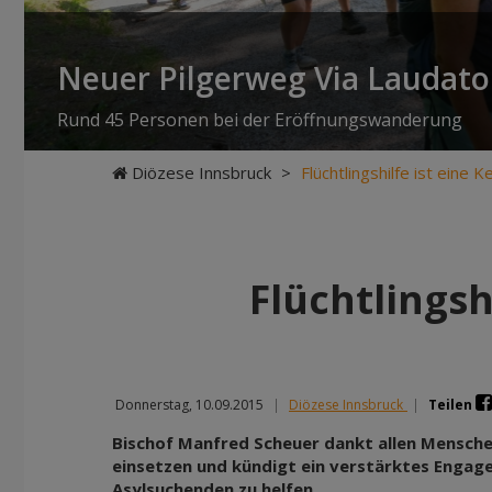
Neuer Pilgerweg Via Laudato 
Rund 45 Personen bei der Eröffnungswanderung
Diözese Innsbruck
>
Flüchtlingshilfe ist eine
Flüchtlingsh
Donnerstag, 10.09.2015
|
Diözese Innsbruck
|
Teilen
Bischof Manfred Scheuer dankt allen Menschen,
einsetzen und kündigt ein verstärktes Engag
Asylsuchenden zu helfen.