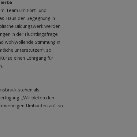
sierte
hrem Team um Fort- und
as Haus der Begegnung in
holische Bildungswerk werden
gen in der Flüchtlingsfrage
 und wohlwollende Stimmung in
tliche unterstützen“, so
Kürze einen Lehrgang für
n.
nsbruck stehen als
erfügung. „Wir bieten den
notwendigen Umbauten an“, so